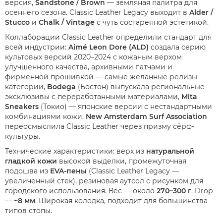
версия,
Sandstone / Brown
— земляная палитра для
осеннего сезона. Classic Leather Legacy выходит в
Alder /
Stucco
и
Chalk / Vintage
с чуть состаренной эстетикой.
Коллаборации Classic Leather определили стандарт для
всей индустрии:
Aimé Leon Dore (ALD)
создала серию
культовых версий 2020–2024 с кожаным верхом
улучшенного качества, архивными патчами и
фирменной прошивкой — самые желанные релизы
категории,
Bodega
(Бостон) выпускала региональные
эксклюзивы с переработанными материалами,
Mita
Sneakers
(Токио) — японские версии с нестандартными
комбинациями кожи,
New Amsterdam Surf Association
переосмыслила Classic Leather через призму сёрф-
культуры.
Технические характеристики: верх из
натуральной
гладкой кожи
высокой выделки, промежуточная
подошва из
EVA-пены
(Classic Leather Legacy —
увеличенный стек), резиновая аутсол с рисунком для
городского использования. Вес — около
270–300 г
. Drop
—
~8 мм
. Широкая колодка, подходит для большинства
типов стопы.