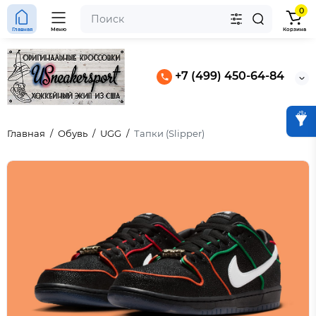
0
Главная
Меню
Корзина
+7 (499) 450-64-84
Главная
Обувь
UGG
Тапки (Slipper)
 Aja Wilson AOne Lem &
4 “Black Pinksicle”
 Slide Light Smoke Grey