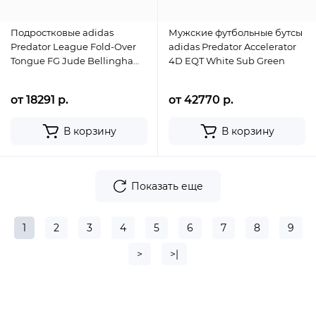
Подростковые adidas
Мужские футбольные бутсы
Predator League Fold-Over
adidas Predator Accelerator
Tongue FG Jude Bellingham
4D EQT White Sub Green
Icon Takeover Pack (GS)
от 18291 р.
от 42770 р.
В корзину
В корзину
Показать еще
1
2
3
4
5
6
7
8
9
>
>|