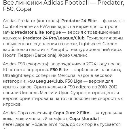
Все линейки Adidas Football — Predator,
F50, Copa
Adidas Predator (контроль):
Predator 24 Elite
— флагман с
Control Frame из EVA-накладок на верхе для контроля
мяча;
Predator Elite Tongue
— версия с традиционным
язычком;
Predator 24 Pro/League/Club
. Технология: зоны
повышенного сцепления на верхе, Lightspeed Carbon
карбоновая пластина, Aeroptic текстурированный верх.
Носят: Педри (Barcelona), Жоао Феликс.
Adidas F50 (скорость): возрождённая в 2024 году после
10-летнего перерыва.
F50 Elite
— карбоновая пластина,
Ultralight верх, соперник Mercurial Vapor в весовой
категории;
F50 League/Club
. F50 Liga — версия для
крытых залов. Оригинальный F50 adizero из 2010–2012
носили Лионель Месси и Луис Суарес; возрождённая
версия ориентирована на то же поколение скоростных
игроков.
Adidas Copa (классика):
Copa Pure 2 Elite
— натуральная
кожа, максимальный комфорт;
Copa Mundial
—
легендарная модель 1979 года, до сих пор выпускается