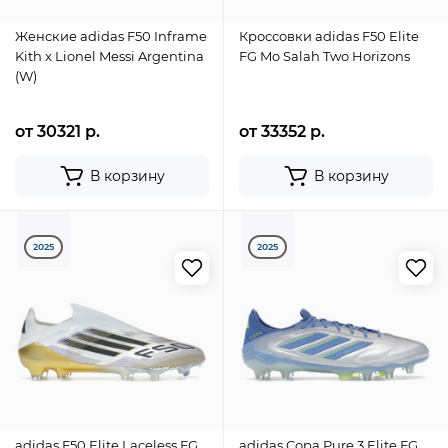
Женские adidas F50 Inframe
Кроссовки adidas F50 Elite
Kith x Lionel Messi Argentina
FG Mo Salah Two Horizons
(W)
от 30321 р.
от 33352 р.
В корзину
В корзину
2025
2025
adidas F50 Elite Laceless FG
adidas Copa Pure 3 Elite FG