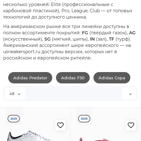
несколько уровней: Elite (профессиональные с
карбоновой пластиной), Pro, League, Club — от топовых
технологий до доступного ценника.
На американском рынке все три линейки доступны в
полном ассортименте покрытий:
FG
(твёрдый газон),
AG
(искусственный),
SG
(мягкий, шипы),
IN
(зал),
TF
(турф).
Американский ассортимент шире европейского — на
usneakersport.ru доступны версии, которых нет в
российском и европейском ритейле.
Adidas Predator
Adidas F50
Adidas Copa
48
2025
2025