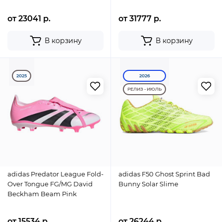
от 23041 р.
от 31777 р.
В корзину
В корзину
2025
2026
РЕЛИЗ - ИЮЛЬ
adidas Predator League Fold-
adidas F50 Ghost Sprint Bad
Over Tongue FG/MG David
Bunny Solar Slime
Beckham Beam Pink
от 15534 р.
от 26244 р.