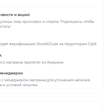
новости и акции!
улицы: мир кроссовок и спорта. Подпишись, чтобы
стить!
ходят верификацию StockX/Goat на территории США
А
его магазина прилетят из Америки
 менеджером
ne с менеджером магазина для уточнения наличия,
а и условий покупки.