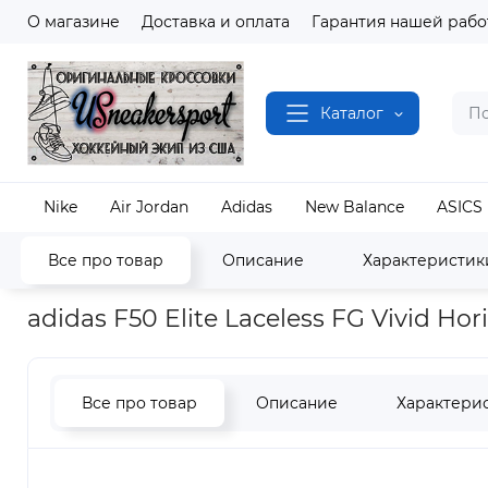
О магазине
Доставка и оплата
Гарантия нашей рабо
Каталог
Nike
Air Jordan
Adidas
New Balance
ASICS
Все про товар
Описание
Характеристик
Наш магазин
Полный каталог кроссовок
Adida
adidas F50 Elite Laceless FG Vivid H
Все про товар
Описание
Характери