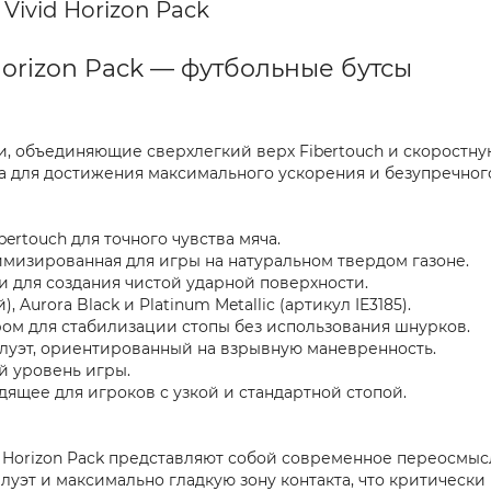
 Vivid Horizon Pack
d Horizon Pack — футбольные бутсы
, объединяющие сверхлегкий верх Fibertouch и скоростн
отана для достижения максимального ускорения и безупречно
ertouch для точного чувства мяча.
имизированная для игры на натуральном твердом газоне.
и для создания чистой ударной поверхности.
Aurora Black и Platinum Metallic (артикул IE3185).
ром для стабилизации стопы без использования шнурков.
луэт, ориентированный на взрывную маневренность.
й уровень игры.
дящее для игроков с узкой и стандартной стопой.
ivid Horizon Pack представляют собой современное переосм
эт и максимально гладкую зону контакта, что критически 