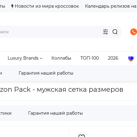
ты
Новости из мира кроссовок
Календарь релизов на
Luxury Brands
Коллабы
ТОП-100
2026
и
Гарантия нашей работы
s
Predator/F50/Copa
Adidas F50
adidas F50 Elite
orizon Pack - мужская сетка размеров
стики
Гарантия нашей работы