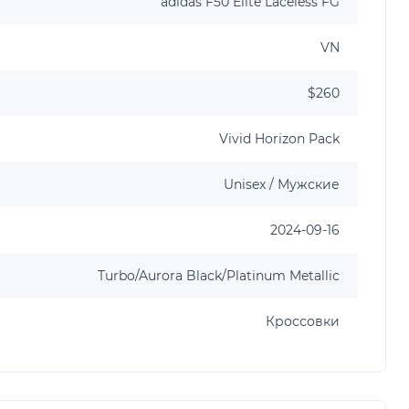
adidas F50 Elite Laceless FG
VN
$260
Vivid Horizon Pack
Unisex / Мужские
2024-09-16
Turbo/Aurora Black/Platinum Metallic
Кроссовки