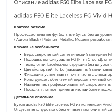
Описание adidas F50 Elite Laceless FG
adidas F50 Elite Laceless FG Vivi
Краткое резюме
Профессиональные футбольные бутсы без шнуровки
/ Aurora Black / Platinum Metallic. Модель разраб
Ключевые особенности
Верх: сверхлегкий синтетический материал Fib
Подошва: конфигурация FG (Firm Ground), опт
Технологии: Laceless-конструкция без шнуровк
Цвет/колорвей: Turbo (насыщенный малиновый), 
Фиксация: усиленная пяточная зона с фиксато
Конструкция: обтекаемый аэродинамичный си
Назначение: профессиональный спорт, элитны
Посадка: плотное прилегание, наиболее подхо
Детальное описание
Бутсы adidas F50 Elite Laceless FG из коллекции V
Отсутствие шнуровки обеспечивает монолитный силу