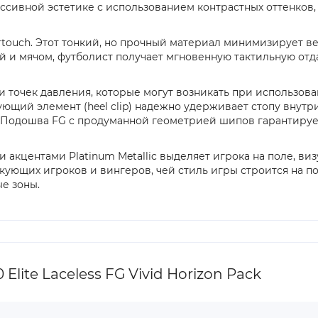
ессивной эстетике с использованием контрастных оттенко
rtouch. Этот тонкий, но прочный материал минимизирует в
 и мячом, футболист получает мгновенную тактильную отда
й и точек давления, которые могут возникать при использ
ющий элемент (heel clip) надежно удерживает стопу внутр
 Подошва FG с продуманной геометрией шипов гарантирует
 акцентами Platinum Metallic выделяет игрока на поле, ви
акующих игроков и вингеров, чей стиль игры строится на 
е зоны.
lite Laceless FG Vivid Horizon Pack