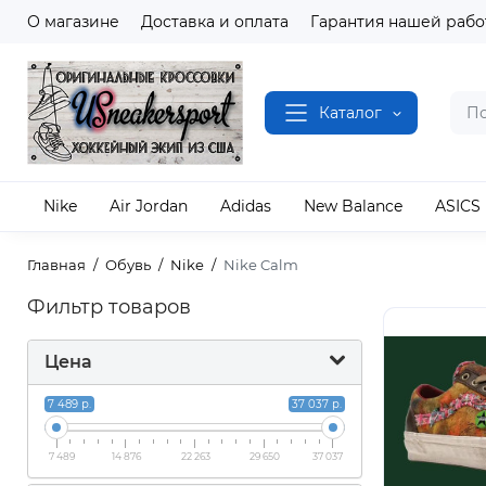
О магазине
Доставка и оплата
Гарантия нашей рабо
Каталог
Nike
Air Jordan
Adidas
New Balance
ASICS
Главная
Обувь
Nike
Nike Calm
Фильтр товаров
Цена
7 489 р.
37 037 р.
7 489
14 876
22 263
29 650
37 037