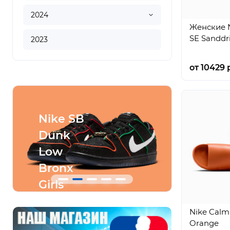
2024
Женские N
SE Sanddri
2023
от 10429 
Nike SB
Conve
Dunk
SHAI
Low
001
Bronx
Ares
Girls
Gray
Skate
Nike Calm
Orange