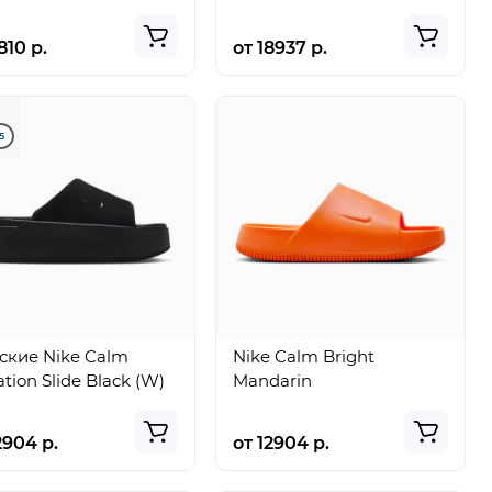
810 р.
от 18937 р.
5
ские Nike Calm
Nike Calm Bright
ation Slide Black (W)
Mandarin
2904 р.
от 12904 р.