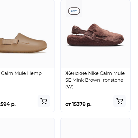
2025
e Calm Mule Hemp
Женские Nike Calm Mule
SE Mink Brown Ironstone
(W)
2594 р.
от 15379 р.