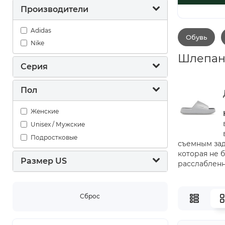
Производители
Adidas
Обувь
Nike
Шлепанц
Серия
Пол
Женские
Unisex / Мужские
Подростковые
съемным зад
которая не 
Размер US
расслабленн
Сброс