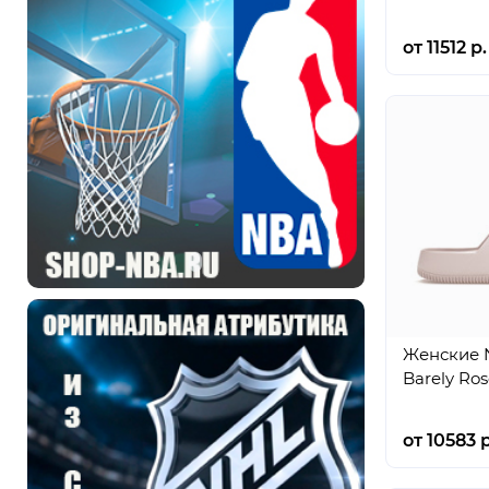
от 11512 р.
Женские N
Barely Ros
от 10583 р