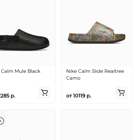
 Calm Mule Black
Nike Calm Slide Realtree
Camo
2285 р.
от 10119 р.
5