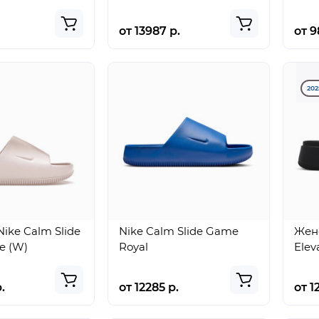
от 13987 р.
от 9
202
ike Calm Slide
Nike Calm Slide Game
Жен
e (W)
Royal
Elev
.
от 12285 р.
от 1