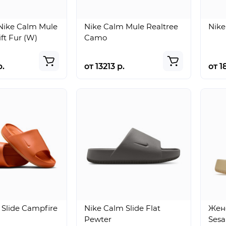
ike Calm Mule
Nike Calm Mule Realtree
Nike
ft Fur (W)
Camo
р.
от 13213 р.
от 1
Jordan
Nike Mind
rse
Tatum 4
001 Slide
“Black
Light
Pinksicle”
Smoke
Grey
 Slide Campfire
Nike Calm Slide Flat
Женс
Pewter
Ses