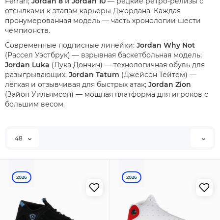
Ferrari;
Jordan 8
и
Jordan 10
— редкие ретро-релизы с
отсылками к этапам карьеры Джордана. Каждая
пронумерованная модель — часть хронологии шести
чемпионств.
Современные подписные линейки:
Jordan Why Not
(Рассел Уэстбрук) — взрывная баскетбольная модель;
Jordan Luka
(Лука Дончич) — технологичная обувь для
разыгрывающих;
Jordan Tatum
(Джейсон Тейтем) —
лёгкая и отзывчивая для быстрых атак;
Jordan Zion
(Зайон Уильямсон) — мощная платформа для игроков с
большим весом.
48
2026
2026