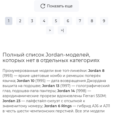
Показать еще
1
2
3
4
5
6
7
8
9
>
>|
Полный список Jordan-моделей,
которых нет в отдельных категориях
Пронумерованные модели вне топ-линейки:
Jordan 8
(1993) — яркие цветовые комбо и ремешок поперёк
язычка;
Jordan 10
(1995) — дата возвращения Джордана
вышита на подошве;
Jordan 13
(1997) — голографический
глаз, подошва-лапа пантеры;
Jordan 14
(1998) —
аэродинамические прорези вдохновлены Ferrari 550M;
Jordan 23
— лайфстайл-силуэт с отсылкой к
знаменитому номеру;
Jordan 6 Rings
— гибрид AJ6 и AJ11
в честь шести чемпионских перстней. Все эти модели