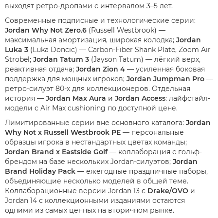
выходят ретро-дропами с интервалом 3–5 лет.
Современные подписные и технологические серии:
Jordan Why Not Zero.6
(Russell Westbrook) —
максимальная амортизация, широкая колодка;
Jordan
Luka 3
(Luka Doncic) — Carbon-Fiber Shank Plate, Zoom Air
Strobel;
Jordan Tatum 3
(Jayson Tatum) — лёгкий верх,
реактивная отдача;
Jordan Zion 4
— усиленная боковая
поддержка для мощных игроков;
Jordan Jumpman Pro
—
ретро-силуэт 80-х для коллекционеров. Отдельная
история —
Jordan Max Aura
и
Jordan Access
: лайфстайл-
модели с Air Max cushioning по доступной цене.
Лимитированные серии вне основного каталога:
Jordan
Why Not x Russell Westbrook PE
— персональные
образцы игрока в нестандартных цветах команды;
Jordan Brand x Eastside Golf
— коллаборация с гольф-
брендом на базе нескольких Jordan-силуэтов;
Jordan
Brand Holiday Pack
— ежегодные праздничные наборы,
объединяющие несколько моделей в общей теме.
Коллаборационные версии Jordan 13 с
Drake/OVO
и
Jordan 14 с коллекционными изданиями остаются
одними из самых ценных на вторичном рынке.