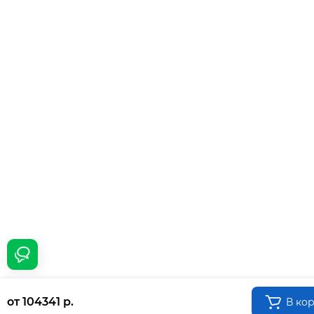
от 104341 р.
В ко