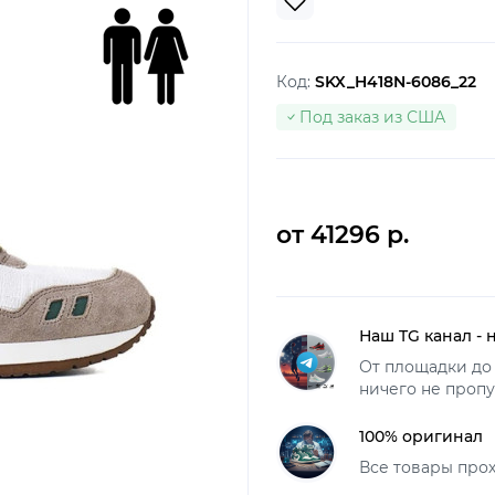
Код:
SKX_H418N-6086_22
Под заказ из США
от 41296 р.
Наш TG канал - 
От площадки до 
ничего не пропу
100% оригинал
Все товары про