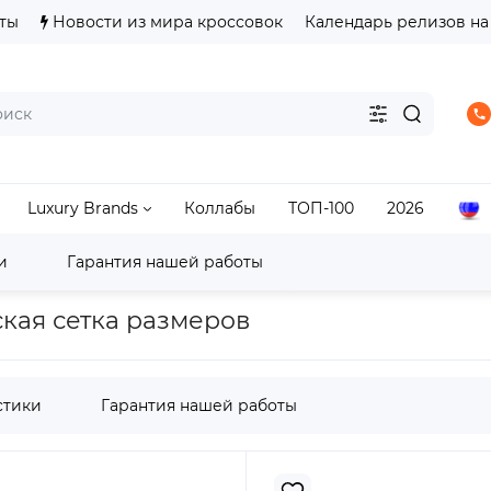
ты
Новости из мира кроссовок
Календарь релизов на
Luxury Brands
Коллабы
ТОП-100
2026
и
Гарантия нашей работы
ASICS Gel-Lyte III
Кроссовки ASICS Gel-Lyte III Aztec
жская сетка размеров
стики
Гарантия нашей работы