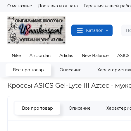
О магазине
Доставка и оплата
Гарантия нашей рабо
Каталог
Nike
Air Jordan
Adidas
New Balance
ASICS
Все про товар
Описание
Характеристик
Наш магазин
Полный каталог кроссовок
ASICS
Кроссы ASICS Gel-Lyte III Aztec - му
Все про товар
Описание
Характери