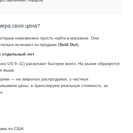
мера своя цена?
которые невозможно просто найти в магазине. Они
тально исчезают из продажи (
Sold Out
).
о отдельный лот
.
о US 9–11) раскупают быстрее всего. На рынке образуется
ся выше.
рике — на закрытых распродажах, у частных
умываем цены, а транслируем реальную стоимость, за
с.
?
авка по США.