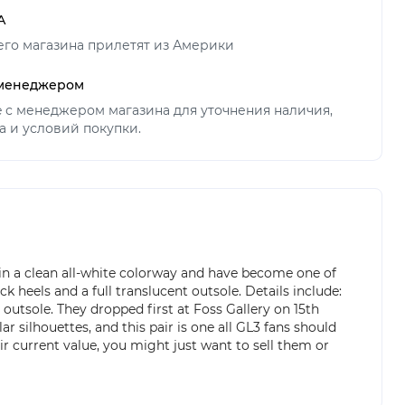
А
его магазина прилетят из Америки
 менеджером
ne с менеджером магазина для уточнения наличия,
а и условий покупки.
 in a clean all-white colorway and have become one of
k heels and a full translucent outsole. Details include:
utsole. They dropped first at Foss Gallery on 15th
ar silhouettes, and this pair is one all GL3 fans should
r current value, you might just want to sell them or