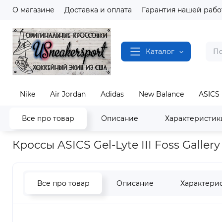
О магазине
Доставка и оплата
Гарантия нашей рабо
Каталог
Nike
Air Jordan
Adidas
New Balance
ASICS
Все про товар
Описание
Характеристик
Наш магазин
Полный каталог кроссовок
ASICS
Кроссы ASICS Gel-Lyte III Foss Galle
Все про товар
Описание
Характери