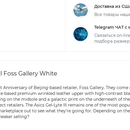
Доставка из СШ
Все товары наш
Telegram ЧАТ с
Связаться on-li
подбора размер
 Foss Gallery White
 Anniversary of Beijing-based retailer, Foss Gallery. They come
white-based premium wrinkled leather upper with high-contrast blac
 on the midsole and a galactic print on the underneath of the o
ect retailers. The Asics Gel-Lyte III remains one of the most popul
marketplace out to see what they're going for. Depending on thei
neaker selling?