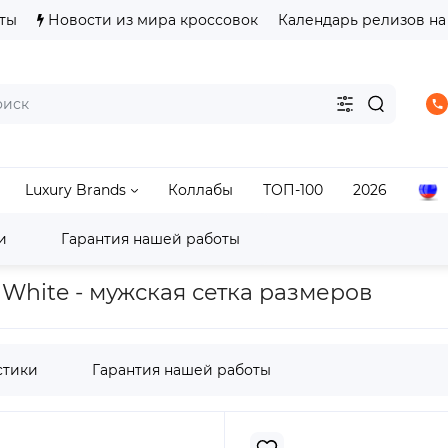
ты
Новости из мира кроссовок
Календарь релизов на
Luxury Brands
Коллабы
ТОП-100
2026
и
Гарантия нашей работы
ASICS Gel-Lyte III
Кроссовки ASICS Gel-Lyte III Foss Ga
ry White - мужская сетка размеров
стики
Гарантия нашей работы