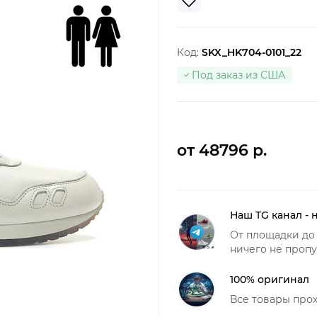
Код:
SKX_HK704-0101_22
Под заказ из США
от 48796 р.
Наш TG канал - 
От площадки до 
ничего не пропу
100% оригинал
Все товары про