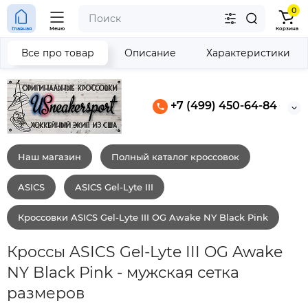
0
Главная
Меню
Корзина
Все про товар
Описание
Характеристики
+7 (499) 450-64-84
Наш магазин
Полный каталог кроссовок
ASICS
ASICS Gel-Lyte III
Кроссовки ASICS Gel-Lyte III OG Awake NY Black Pink
Кроссы ASICS Gel-Lyte III OG Awake
NY Black Pink - мужская сетка
размеров