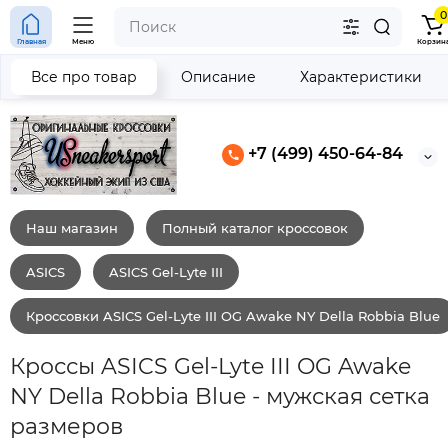
0
Главная
Меню
Корзин
Все про товар
Описание
Характеристики
+7 (499) 450-64-84
Наш магазин
Полный каталог кроссовок
ASICS
ASICS Gel-Lyte III
Кроссовки ASICS Gel-Lyte III OG Awake NY Della Robbia Blue
Кроссы ASICS Gel-Lyte III OG Awake
NY Della Robbia Blue - мужская сетка
размеров