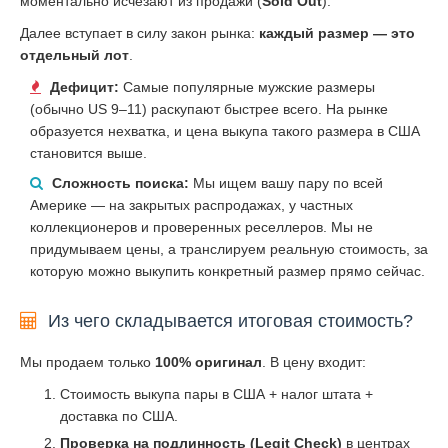
моментально исчезают из продажи (
Sold Out
).
Далее вступает в силу закон рынка:
каждый размер — это
отдельный лот
.
Дефицит:
Самые популярные мужские размеры
(обычно US 9–11) раскупают быстрее всего. На рынке
образуется нехватка, и цена выкупа такого размера в США
становится выше.
Сложность поиска:
Мы ищем вашу пару по всей
Америке — на закрытых распродажах, у частных
коллекционеров и проверенных реселлеров. Мы не
придумываем цены, а транслируем реальную стоимость, за
которую можно выкупить конкретный размер прямо сейчас.
Из чего складывается итоговая стоимость?
Мы продаем только
100% оригинал
. В цену входит:
Стоимость выкупа пары в США + налог штата +
доставка по США.
Проверка на подлинность (Legit Check)
в центрах