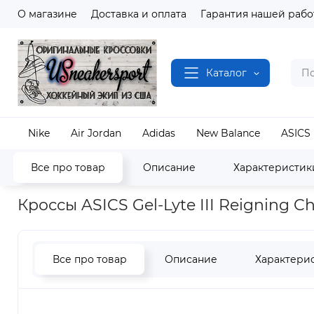
О магазине
Доставка и оплата
Гарантия нашей рабо
Каталог
Nike
Air Jordan
Adidas
New Balance
ASICS
Все про товар
Описание
Характеристик
Наш магазин
Полный каталог кроссовок
ASICS
Кроссы ASICS Gel-Lyte III Reigning 
Все про товар
Описание
Характери