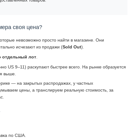
мера своя цена?
которые невозможно просто найти в магазине. Они
тально исчезают из продажи (
Sold Out
).
о отдельный лот
.
о US 9–11) раскупают быстрее всего. На рынке образуется
ся выше.
рике — на закрытых распродажах, у частных
умываем цены, а транслируем реальную стоимость, за
с.
?
авка по США.