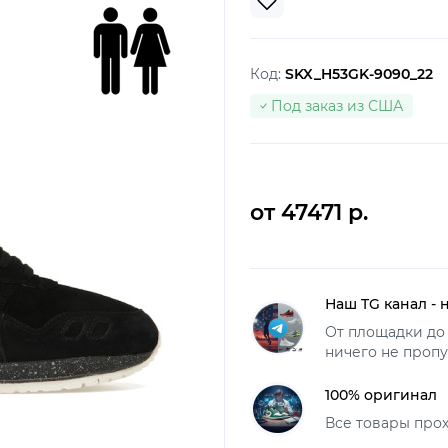
Код:
SKX_H53GK-9090_22
Под заказ из США
от 47471 р.
Наш TG канал - 
От площадки до 
ничего не пропу
100% оригинал
Все товары про