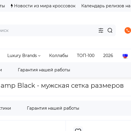
ты
Новости из мира кроссовок
Календарь релизов на
Luxury Brands
Коллабы
ТОП-100
2026
и
Гарантия нашей работы
ASICS Gel-Lyte III
Кроссовки ASICS Gel-Lyte III Reign
Champ Black - мужская сетка размеров
стики
Гарантия нашей работы