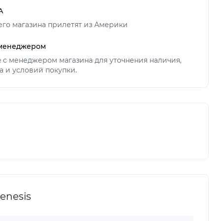
А
его магазина прилетят из Америки
 менеджером
ne с менеджером магазина для уточнения наличия,
а и условий покупки.
enesis