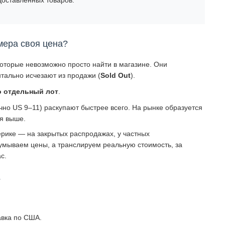
мера своя цена?
которые невозможно просто найти в магазине. Они
тально исчезают из продажи (
Sold Out
).
о отдельный лот
.
о US 9–11) раскупают быстрее всего. На рынке образуется
ся выше.
рике — на закрытых распродажах, у частных
умываем цены, а транслируем реальную стоимость, за
с.
?
авка по США.