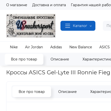
О магазине
Доставка и оплата
Гарантия нашей рабо
Каталог
Nike
Air Jordan
Adidas
New Balance
ASICS
Все про товар
Описание
Характеристик
Наш магазин
Полный каталог кроссовок
ASICS
Кроссы ASICS Gel-Lyte III Ronnie Fie
Все про товар
Описание
Характери