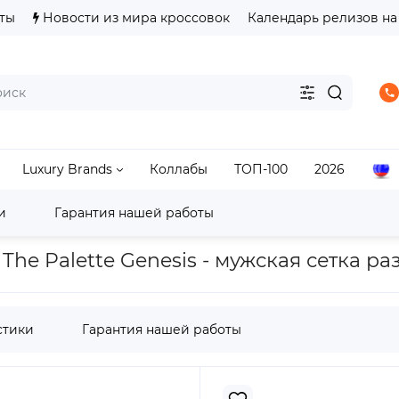
ты
Новости из мира кроссовок
Календарь релизов на
Luxury Brands
Коллабы
ТОП-100
2026
и
Гарантия нашей работы
ASICS Gel-Lyte III
Кроссовки ASICS Gel-Lyte III Ronnie 
g The Palette Genesis - мужская сетка р
стики
Гарантия нашей работы