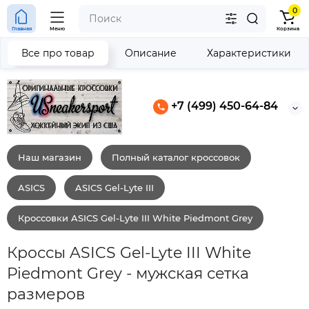
0
Главная
Меню
Корзина
Все про товар
Описание
Характеристики
+7 (499) 450-64-84
Наш магазин
Полный каталог кроссовок
ASICS
ASICS Gel-Lyte III
Кроссовки ASICS Gel-Lyte III White Piedmont Grey
Кроссы ASICS Gel-Lyte III White
Piedmont Grey - мужская сетка
размеров