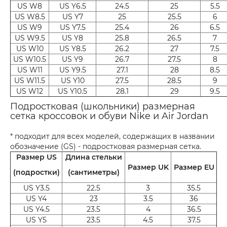
US W8
US Y6.5
24.5
25
5.5
US W8.5
US Y7
25
25.5
6
US W9
US Y7.5
25.4
26
6.5
US W9.5
US Y8
25.8
26.5
7
US W10
US Y8.5
26.2
27
7.5
US W10.5
US Y9
26.7
27.5
8
US W11
US Y9.5
27.1
28
8.5
US W11.5
US Y10
27.5
28.5
9
US W12
US Y10.5
28.1
29
9.5
Подростковая (школьники) размерная
сетка кроссовок и обуви Nike и Air Jordan
* подходит для всех моделей, содержащих в названии
обозначение (GS) - подростковая размерная сетка.
Размер US
Длина стельки
Размер UK
Размер EU
(подростки)
(сантиметры)
US Y3.5
22.5
3
35.5
US Y4
23
3.5
36
US Y4.5
23.5
4
36.5
US Y5
23.5
4.5
37.5