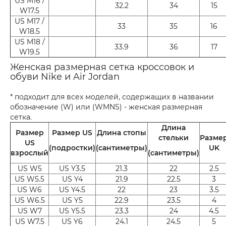
US M16 /
32.2
34
15
W17.5
US M17 /
33
35
16
W18.5
US M18 /
33.9
36
17
W19.5
Женская размерная сетка кроссовок и
обуви Nike и Air Jordan
* подходит для всех моделей, содержащих в названии
обозначение (W) или (WMNS) - женская размерная
сетка.
Длина
Размер
Размер US
Длина стопы
стельки
Разме
US
(подростки)
(сантиметры)
UK
взрослый
(сантиметры)
US W5
US Y3.5
21.3
22
2.5
US W5.5
US Y4
21.9
22.5
3
US W6
US Y4.5
22
23
3.5
US W6.5
US Y5
22.9
23.5
4
US W7
US Y5.5
23.3
24
4.5
US W7.5
US Y6
24.1
24.5
5