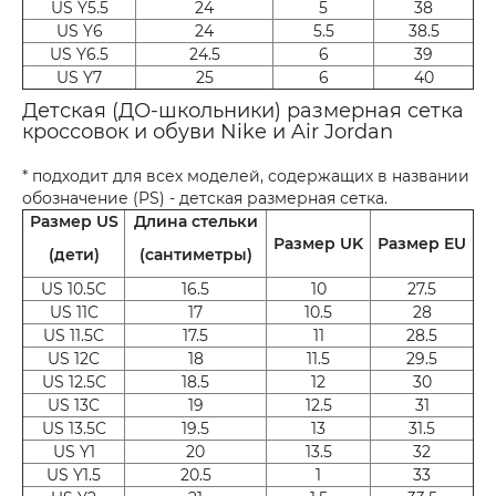
US Y5.5
24
5
38
US Y6
24
5.5
38.5
US Y6.5
24.5
6
39
US Y7
25
6
40
Детская (ДО-школьники) размерная сетка
кроссовок и обуви Nike и Air Jordan
* подходит для всех моделей, содержащих в названии
обозначение (PS) - детская размерная сетка.
Размер US
Длина стельки
Размер UK
Размер EU
(дети)
(сантиметры)
US 10.5C
16.5
10
27.5
US 11C
17
10.5
28
US 11.5C
17.5
11
28.5
US 12C
18
11.5
29.5
US 12.5C
18.5
12
30
US 13C
19
12.5
31
US 13.5C
19.5
13
31.5
US Y1
20
13.5
32
US Y1.5
20.5
1
33