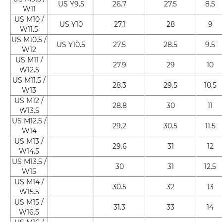
US Y9.5
26.7
27.5
8.5
W11
US M10 /
US Y10
27.1
28
9
W11.5
US M10.5 /
US Y10.5
27.5
28.5
9.5
W12
US M11 /
27.9
29
10
W12.5
US M11.5 /
28.3
29.5
10.5
W13
US M12 /
28.8
30
11
W13.5
US M12.5 /
29.2
30.5
11.5
W14
US M13 /
29.6
31
12
W14.5
US M13.5 /
30
31
12.5
W15
US M14 /
30.5
32
13
W15.5
US M15 /
31.3
33
14
W16.5