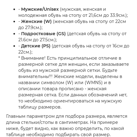
-
Мужские/Unisex
(мужская, женская и
молодежная обувь на стопу от 21,6см до 33.9см.);
-
Женские (W)
(женская обувь на стопу от 22см
до 27.9см.);
-
Подростковые (GS)
(детская обувь на стопу от
21.6см до 27.5см.);
-
Детские (PS)
(детская обувь на стопу от 16см до
22см.);
* Внимание! Есть принципиальное отличие в
размерной сетке для женщин, если заказываете
обувь из мужской размерной сетки. Будьте
внимательны!!! Женские модели, выделены в
названии символом (W) или (WMNS) и в
описании товара прописано - женская
размерная сетка. Если данных обозначений нет,
то необходимо ориентироваться на мужскую
таблицу размеров.
Главным параметром для подбора размера, является
длина стельки/стопы в сантиметрах. На примере
ниже, будет видно, как важно определить, по какой
таблице необходимо подбирать свой размер.