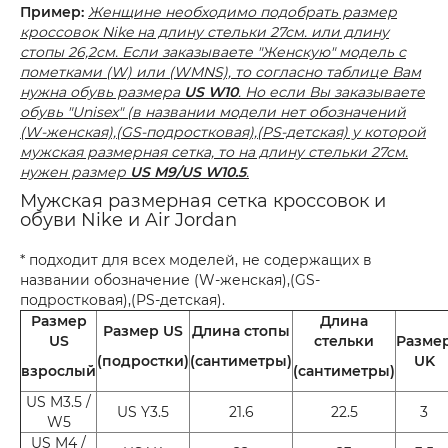
Пример:
Женщине необходимо подобрать размер
кроссовок Nike на длину стельки 27см. или длину
стопы 26,2см. Если заказываете "Женскую" модель с
пометками (W) или (WMNS), то согласно таблице Вам
нужна обувь размера
US W10
. Но если Вы заказываете
обувь "Unisex" (в названии модели нет обозначений
(W-женская),(GS-подростковая),(PS-детская) у которой
мужская размерная сетка, то на длину стельки 27см.
нужен размер
US M9/US W10.5
.
Мужская размерная сетка кроссовок и
обуви Nike и Air Jordan
* подходит для всех моделей, не содержащих в
названии обозначение (W-женская),(GS-
подростковая),(PS-детская).
Размер
Длина
Размер US
Длина стопы
US
стельки
Разме
(подростки)
(сантиметры)
UK
взрослый
(сантиметры)
US M3.5 /
US Y3.5
21.6
22.5
3
W5
US M4 /