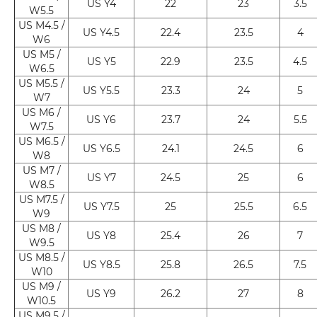
US Y4
22
23
3.5
W5.5
US M4.5 /
US Y4.5
22.4
23.5
4
W6
US M5 /
US Y5
22.9
23.5
4.5
W6.5
US M5.5 /
US Y5.5
23.3
24
5
W7
US M6 /
US Y6
23.7
24
5.5
W7.5
US M6.5 /
US Y6.5
24.1
24.5
6
W8
US M7 /
US Y7
24.5
25
6
W8.5
US M7.5 /
US Y7.5
25
25.5
6.5
W9
US M8 /
US Y8
25.4
26
7
W9.5
US M8.5 /
US Y8.5
25.8
26.5
7.5
W10
US M9 /
US Y9
26.2
27
8
W10.5
US M9.5 /