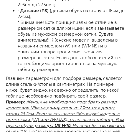
21.6см до 27.5см.);
-
Детские (PS)
(детская обувь на стопу от 16см до
22см.);
* Внимание! Есть принципиальное отличие в
размерной сетке для женщин, если заказываете
обувь из мужской размерной сетки. Будьте
внимательны!!! Женские модели, выделены в
названии символом (W) или (WMNS) и в
описании товара прописано - женская
размерная сетка. Если данных обозначений нет,
то необходимо ориентироваться на мужскую
таблицу размеров.
Главным параметром для подбора размера, является
длина стельки/стопы в сантиметрах. На примере
ниже, будет видно, как важно определить, по какой
таблице необходимо подбирать свой размер.
Пример:
Женщине необходимо подобрать размер
кроссовок Nike на длину стельки 27см. или длину
стопы 26,2см. Если заказываете "Женскую" модель с
пометками (W) или (WMNS), то согласно таблице Вам
нужна обувь размера
US W10
. Но если Вы заказываете
обувь "Unisex" (в названии модели нет обозначений