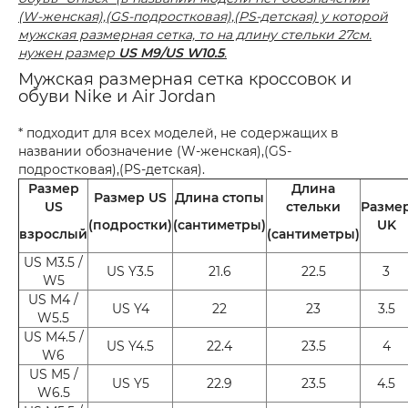
(W-женская),(GS-подростковая),(PS-детская) у которой
мужская размерная сетка, то на длину стельки 27см.
нужен размер
US M9/US W10.5
.
Мужская размерная сетка кроссовок и
обуви Nike и Air Jordan
* подходит для всех моделей, не содержащих в
названии обозначение (W-женская),(GS-
подростковая),(PS-детская).
Размер
Длина
Размер US
Длина стопы
US
стельки
Разме
(подростки)
(сантиметры)
UK
взрослый
(сантиметры)
US M3.5 /
US Y3.5
21.6
22.5
3
W5
US M4 /
US Y4
22
23
3.5
W5.5
US M4.5 /
US Y4.5
22.4
23.5
4
W6
US M5 /
US Y5
22.9
23.5
4.5
W6.5