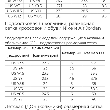
US W10.5
US Y9
26.7
27.5
8
US W11
US Y9.5
27.1
28
8.5
US W11.5
US Y10
27.5
28.5
9
US W12
US Y10.5
28.1
29
9.5
Подростковая (школьники) размерная
сетка кроссовок и обуви Nike и Air Jordan
* подходит для всех моделей, содержащих в названии
обозначение (GS) - подростковая размерная сетка.
Размер US
Длина стельки
Размер UK
Размер EU
(подростки)
(сантиметры)
US Y3.5
22.5
3
35.5
US Y4
23
3.5
36
US Y4.5
23.5
4
36.5
US Y5
23.5
4.5
37.5
US Y5.5
24
5
38
US Y6
24
5.5
38.5
US Y6.5
24.5
6
39
US Y7
25
6
40
Детская (ДО-школьники) размерная сетка