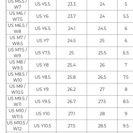
US M5.5 /
US Y5.5
23.3
24
5
W7
US M6 /
US Y6
23.7
24
5.5
W7.5
US M6.5 /
US Y6.5
24.1
24.5
6
W8
US M7 /
US Y7
24.5
25
6
W8.5
US M7.5 /
US Y7.5
25
25.5
6.5
W9
US M8 /
US Y8
25.4
26
7
W9.5
US M8.5 /
US Y8.5
25.8
26.5
7.5
W10
US M9 /
US Y9
26.2
27
8
W10.5
US M9.5 /
US Y9.5
26.7
27.5
8.5
W11
US M10 /
US Y10
27.1
28
9
W11.5
US M10.5 /
US Y10.5
27.5
28.5
9.5
W12