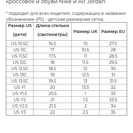
кроссовок и обуви Nike и Air Jordan
* подходит для всех моделей, содержащих в названии
обозначение (PS) - детская размерная сетка.
Размер US
Длина стельки
Размер UK
Размер EU
(дети)
(сантиметры)
US 10.5C
16.5
10
27.5
US 11C
17
10.5
28
US 11.5C
17.5
11
28.5
US 12C
18
11.5
29.5
US 12.5C
18.5
12
30
US 13C
19
12.5
31
US 13.5C
19.5
13
31.5
US Y1
20
13.5
32
US Y1.5
20.5
1
33
US Y2
21
1.5
33.5
US Y2.5
21.5
2
34
US Y3
22
2.5
35