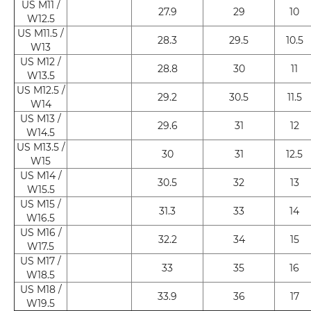
US M11 /
27.9
29
10
W12.5
US M11.5 /
28.3
29.5
10.5
W13
US M12 /
28.8
30
11
W13.5
US M12.5 /
29.2
30.5
11.5
W14
US M13 /
29.6
31
12
W14.5
US M13.5 /
30
31
12.5
W15
US M14 /
30.5
32
13
W15.5
US M15 /
31.3
33
14
W16.5
US M16 /
32.2
34
15
W17.5
US M17 /
33
35
16
W18.5
US M18 /
33.9
36
17
W19.5