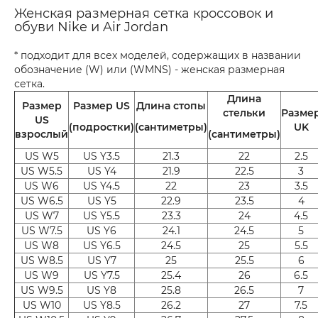
Женская размерная сетка кроссовок и
обуви Nike и Air Jordan
* подходит для всех моделей, содержащих в названии
обозначение (W) или (WMNS) - женская размерная
сетка.
Длина
Размер
Размер US
Длина стопы
стельки
Разме
US
(подростки)
(сантиметры)
UK
взрослый
(сантиметры)
US W5
US Y3.5
21.3
22
2.5
US W5.5
US Y4
21.9
22.5
3
US W6
US Y4.5
22
23
3.5
US W6.5
US Y5
22.9
23.5
4
US W7
US Y5.5
23.3
24
4.5
US W7.5
US Y6
24.1
24.5
5
US W8
US Y6.5
24.5
25
5.5
US W8.5
US Y7
25
25.5
6
US W9
US Y7.5
25.4
26
6.5
US W9.5
US Y8
25.8
26.5
7
US W10
US Y8.5
26.2
27
7.5