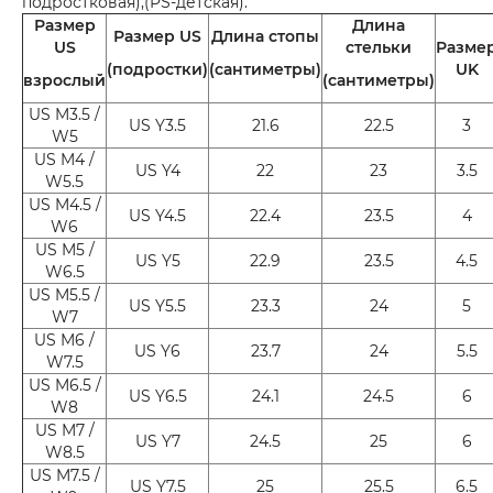
подростковая),(PS-детская).
Размер
Длина
Размер US
Длина стопы
US
стельки
Разме
(подростки)
(сантиметры)
UK
взрослый
(сантиметры)
US M3.5 /
US Y3.5
21.6
22.5
3
W5
US M4 /
US Y4
22
23
3.5
W5.5
US M4.5 /
US Y4.5
22.4
23.5
4
W6
US M5 /
US Y5
22.9
23.5
4.5
W6.5
US M5.5 /
US Y5.5
23.3
24
5
W7
US M6 /
US Y6
23.7
24
5.5
W7.5
US M6.5 /
US Y6.5
24.1
24.5
6
W8
US M7 /
US Y7
24.5
25
6
W8.5
US M7.5 /
US Y7.5
25
25.5
6.5