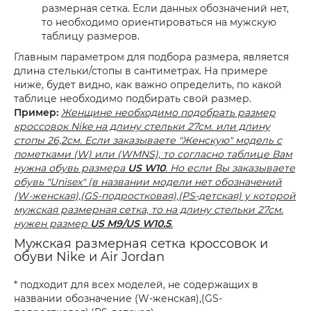
размерная сетка. Если данных обозначений нет,
то необходимо ориентироваться на мужскую
таблицу размеров.
Главным параметром для подбора размера, является
длина стельки/стопы в сантиметрах. На примере
ниже, будет видно, как важно определить, по какой
таблице необходимо подбирать свой размер.
Пример:
Женщине необходимо подобрать размер
кроссовок Nike на длину стельки 27см. или длину
стопы 26,2см. Если заказываете "Женскую" модель с
пометками (W) или (WMNS), то согласно таблице Вам
нужна обувь размера
US W10
. Но если Вы заказываете
обувь "Unisex" (в названии модели нет обозначений
(W-женская),(GS-подростковая),(PS-детская) у которой
мужская размерная сетка, то на длину стельки 27см.
нужен размер
US M9/US W10.5
.
Мужская размерная сетка кроссовок и
обуви Nike и Air Jordan
* подходит для всех моделей, не содержащих в
названии обозначение (W-женская),(GS-