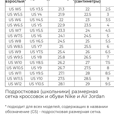
взрослый
(сантиметры)
US W5
US Y3.5
21.3
22
2.5
US W5.5
US Y4
21.9
22.5
3
US W6
US Y4.5
22
23
3.5
US W6.5
US Y5
22.9
23.5
4
US W7
US Y5.5
23.3
24
4.5
US W7.5
US Y6
24.1
24.5
5
US W8
US Y6.5
24.5
25
5.5
US W8.5
US Y7
25
25.5
6
US W9
US Y7.5
25.4
26
6.5
US W9.5
US Y8
25.8
26.5
7
US W10
US Y8.5
26.2
27
7.5
US W10.5
US Y9
26.7
27.5
8
US W11
US Y9.5
27.1
28
8.5
US W11.5
US Y10
27.5
28.5
9
US W12
US Y10.5
28.1
29
9.5
Подростковая (школьники) размерная
сетка кроссовок и обуви Nike и Air Jordan
* подходит для всех моделей, содержащих в названии
обозначение (GS) - подростковая размерная сетка.