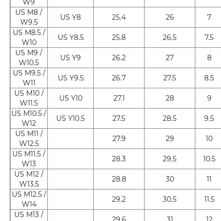
W9
US M8 /
US Y8
25.4
26
7
W9.5
US M8.5 /
US Y8.5
25.8
26.5
7.5
W10
US M9 /
US Y9
26.2
27
8
W10.5
US M9.5 /
US Y9.5
26.7
27.5
8.5
W11
US M10 /
US Y10
27.1
28
9
W11.5
US M10.5 /
US Y10.5
27.5
28.5
9.5
W12
US M11 /
27.9
29
10
W12.5
US M11.5 /
28.3
29.5
10.5
W13
US M12 /
28.8
30
11
W13.5
US M12.5 /
29.2
30.5
11.5
W14
US M13 /
29.6
31
12