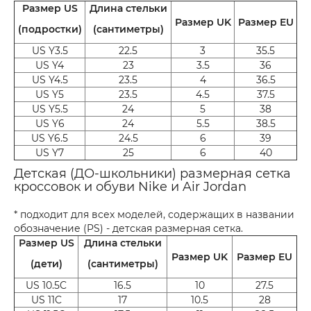
Размер US
Длина стельки
Размер UK
Размер EU
(подростки)
(сантиметры)
US Y3.5
22.5
3
35.5
US Y4
23
3.5
36
US Y4.5
23.5
4
36.5
US Y5
23.5
4.5
37.5
US Y5.5
24
5
38
US Y6
24
5.5
38.5
US Y6.5
24.5
6
39
US Y7
25
6
40
Детская (ДО-школьники) размерная сетка
кроссовок и обуви Nike и Air Jordan
* подходит для всех моделей, содержащих в названии
обозначение (PS) - детская размерная сетка.
Размер US
Длина стельки
Размер UK
Размер EU
(дети)
(сантиметры)
US 10.5C
16.5
10
27.5
US 11C
17
10.5
28