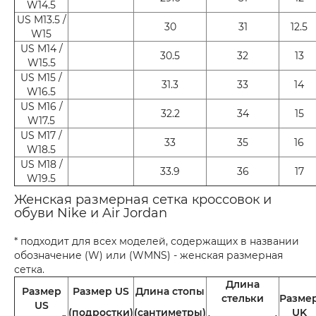
W14.5
US M13.5 /
30
31
12.5
W15
US M14 /
30.5
32
13
W15.5
US M15 /
31.3
33
14
W16.5
US M16 /
32.2
34
15
W17.5
US M17 /
33
35
16
W18.5
US M18 /
33.9
36
17
W19.5
Женская размерная сетка кроссовок и
обуви Nike и Air Jordan
* подходит для всех моделей, содержащих в названии
обозначение (W) или (WMNS) - женская размерная
сетка.
Длина
Размер
Размер US
Длина стопы
стельки
Разме
US
(подростки)
(сантиметры)
UK