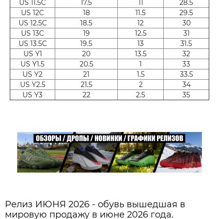
US 11.5C
17.5
11
28.5
US 12C
18
11.5
29.5
US 12.5C
18.5
12
30
US 13C
19
12.5
31
US 13.5C
19.5
13
31.5
US Y1
20
13.5
32
US Y1.5
20.5
1
33
US Y2
21
1.5
33.5
US Y2.5
21.5
2
34
US Y3
22
2.5
35
Релиз ИЮНЯ 2026 - обувь вышедшая в
мировую продажу в июне 2026 года.