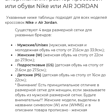
или обуви Nike или AIR JORDAN
Указанные ниже таблицы подходят для всех моделей
кроссовок
Nike
и
Air Jordan
.
Существуют 4 вида размерной сетки для
указанных брендов:
-
Мужские/Unisex
(мужская, женская и
молодежная обувь на стопу от 21,6см до 33.9см.);
-
Женские (W)
(женская обувь на стопу от 22см
до 27.9см.);
-
Подростковые (GS)
(детская обувь на стопу от
21.6см до 27.5см.);
-
Детские (PS)
(детская обувь на стопу от 16см до
22см.);
* Внимание! Есть принципиальное отличие в
размерной сетке для женщин, если заказываете
обувь из мужской размерной сетки. Будьте
внимательны!!! Женские модели, выделены в
названии символом (W) или (WMNS) и в
описании товара прописано - женская