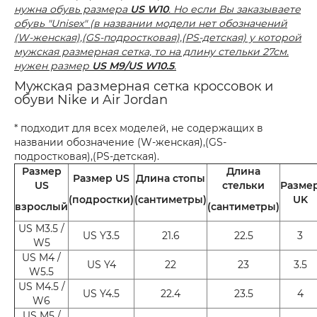
нужна обувь размера
US W10
. Но если Вы заказываете
обувь "Unisex" (в названии модели нет обозначений
(W-женская),(GS-подростковая),(PS-детская) у которой
мужская размерная сетка, то на длину стельки 27см.
нужен размер
US M9/US W10.5
.
Мужская размерная сетка кроссовок и
обуви Nike и Air Jordan
* подходит для всех моделей, не содержащих в
названии обозначение (W-женская),(GS-
подростковая),(PS-детская).
Размер
Длина
Размер US
Длина стопы
US
стельки
Разме
(подростки)
(сантиметры)
UK
взрослый
(сантиметры)
US M3.5 /
US Y3.5
21.6
22.5
3
W5
US M4 /
US Y4
22
23
3.5
W5.5
US M4.5 /
US Y4.5
22.4
23.5
4
W6
US M5 /