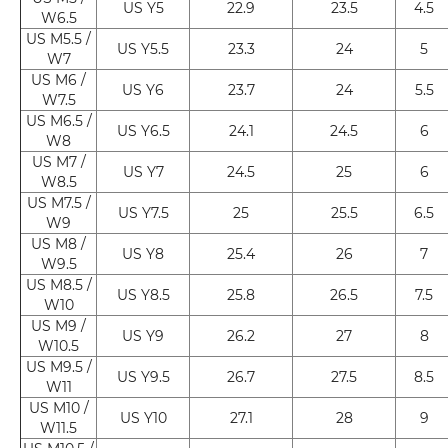
US Y5
22.9
23.5
4.5
W6.5
US M5.5 /
US Y5.5
23.3
24
5
W7
US M6 /
US Y6
23.7
24
5.5
W7.5
US M6.5 /
US Y6.5
24.1
24.5
6
W8
US M7 /
US Y7
24.5
25
6
W8.5
US M7.5 /
US Y7.5
25
25.5
6.5
W9
US M8 /
US Y8
25.4
26
7
W9.5
US M8.5 /
US Y8.5
25.8
26.5
7.5
W10
US M9 /
US Y9
26.2
27
8
W10.5
US M9.5 /
US Y9.5
26.7
27.5
8.5
W11
US M10 /
US Y10
27.1
28
9
W11.5