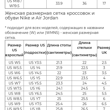
US M18 /
33.9
36
17
W19.5
Женская размерная сетка кроссовок и
обуви Nike и Air Jordan
* подходит для всех моделей, содержащих в названии
обозначение (W) или (WMNS) - женская размерная
сетка.
Длина
Размер
Размер US
Длина стопы
стельки
Разме
US
(подростки)
(сантиметры)
UK
взрослый
(сантиметры)
US W5
US Y3.5
21.3
22
2.5
US W5.5
US Y4
21.9
22.5
3
US W6
US Y4.5
22
23
3.5
US W6.5
US Y5
22.9
23.5
4
US W7
US Y5.5
23.3
24
4.5
US W7.5
US Y6
24.1
24.5
5
US W8
US Y6.5
24.5
25
5.5
US W8.5
US Y7
25
25.5
6
US W9
US Y7.5
25.4
26
6.5
US W9.5
US Y8
25.8
26.5
7