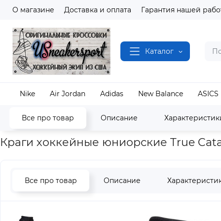
О магазине
Доставка и оплата
Гарантия нашей рабо
Каталог
Nike
Air Jordan
Adidas
New Balance
ASICS
Все про товар
Описание
Характеристик
Главная
Хоккей
Перчатки
TRUE
Перчатки хоккейные юнио
Краги хоккейные юниорские True Catal
Все про товар
Описание
Характеристи