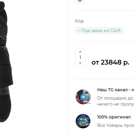
Код:
Под заказ из США
от 23848 р.
Наш TG канал - 
От площадки до 
ничего не пропу
100% оригинал
Все товары про