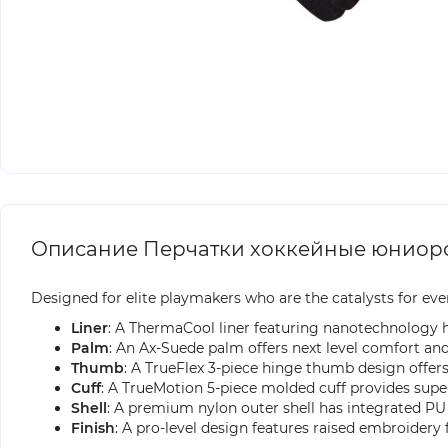
Описание Перчатки хоккейные юниорские
Designed for elite playmakers who are the catalysts for ev
Liner
: A ThermaCool liner featuring nanotechnology he
Palm
: An Ax-Suede palm offers next level comfort and a
Thumb
: A TrueFlex 3-piece hinge thumb design offers
Cuff
: A TrueMotion 5-piece molded cuff provides supe
Shell
: A premium nylon outer shell has integrated PU 
Finish
: A pro-level design features raised embroidery 