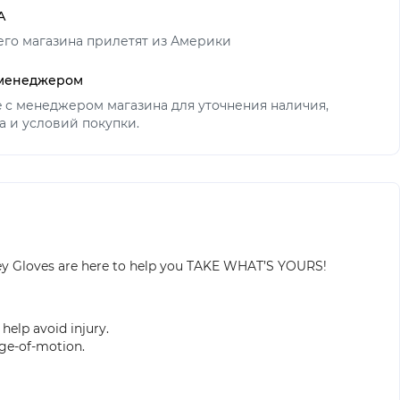
А
его магазина прилетят из Америки
 менеджером
ne с менеджером магазина для уточнения наличия,
а и условий покупки.
ockey Gloves are here to help you TAKE WHAT’S YOURS!
help avoid injury.
nge-of-motion.