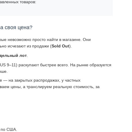
авленных товаров:
ра своя цена?
рые невозможно просто найти в магазине. Они
но исчезают из продажи (
Sold Out
).
тдельный лот
.
S 9–11) раскупают быстрее всего. На рынке образуется
ыше.
 — на закрытых распродажах, у частных
аем цены, а транслируем реальную стоимость, за
 по США.