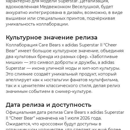
характерно для модели Superstar. Детализация,
вдохновлённая Медвежонком Веселушкой, будет
аккуратно интегрирована в дизайн, возможно, в виде
вышивки или специальных принтов, подчёркивая
уникальность коллаборации.
Культурное значение релиза
Коллаборация Care Bears x adidas Superstar II “Cheer
Bear” имеет большое культурное значение, объединяя
два культовых бренда из разных сфер. «Заботливые
мишки» — это символ доброты и дружбы, а adidas
Superstar — икона уличной моды и хип-хоп культуры.
Это слияние создаёт уникальный продукт, который
апеллирует как к ностальгии фанатов мультфильма,
так и к ценителям классического стиля, делая релиз
значимым событием в сникер-культуре.
Дата релиза и доступность
Официальная дата релиза Care Bears x adidas Superstar
II “Cheer Bear” назначена на 1 июля 2026 года.
Ожидается, что кроссовки будут доступны в
ограниченном количестве, что сделает их ещё более