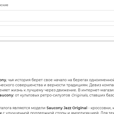
нские
ony
, чья история берет свое начало на берегах одноименно
ческого совершенства и верности традициям. Девиз компа
меняет жизнь к лучшему через движение. В интернет-магаз
aucony
: от культовых ретро-силуэтов
Originals
, ставших баз
талога являются модели
Saucony Jazz Original
- кроссовки, 
w
с улучшенной поддержкой стопы и амортизацией. Для тех