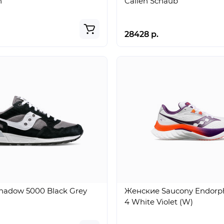
n
Callen Schaub
28428 р.
hadow 5000 Black Grey
Женские Saucony Endorp
4 White Violet (W)