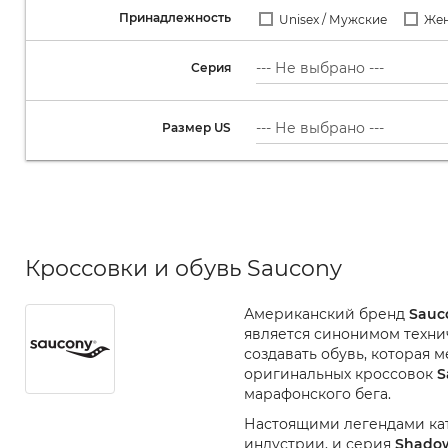
Принадлежность
Unisex / Мужские
Же
Серия
Размер US
Кроссовки и обувь Saucony
Американский бренд
Sauc
является синонимом техни
создавать обувь, которая 
оригинальных кроссовок
S
марафонского бега.
Настоящими легендами ка
индустрии, и серия
Shado