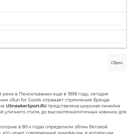
Сброс
й реки в Пенсильвании еще в 1898 году, сегодня
нии «Run for Good» отражает стремление бренда
ине
USneakerSport.RU
представлена широкая линейка
ой уличного стиля, до высокотехнологичных новинок для
которые в 80-х годах определили облик беговой
, кто ценит современные инновации, в коллекции