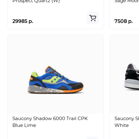
Prospect Quartz (W)
Sage Moo
29985 р.
7508 р.
Saucony Shadow 6000 Trail CPK
Saucony S
Blue Lime
White