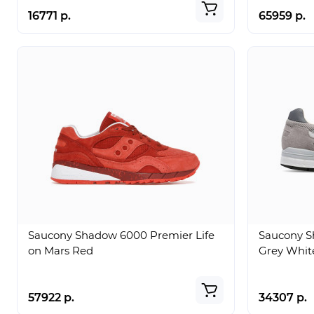
16771 р.
65959 р.
Saucony Shadow 6000 Premier Life
Saucony S
on Mars Red
Grey Whit
57922 р.
34307 р.