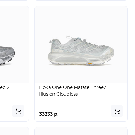
ed 2
Hoka One One Mafate Three2
Illusion Cloudless
33233 р.