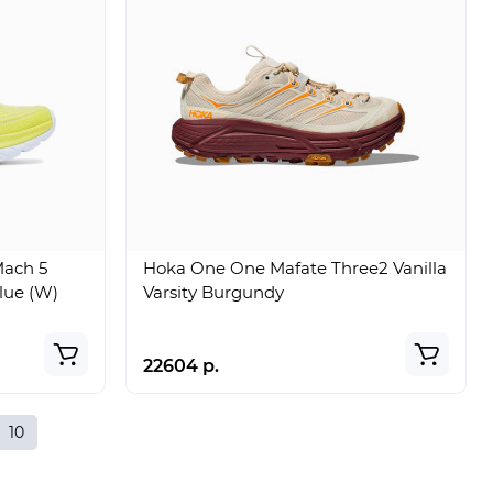
ach 5
Hoka One One Mafate Three2 Vanilla
lue (W)
Varsity Burgundy
22604 р.
10