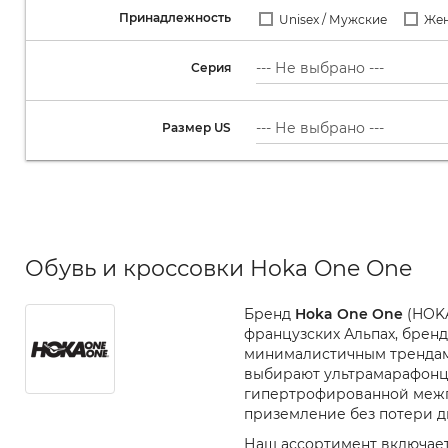
Принадлежность
Unisex / Мужские
Же
Серия
Размер US
Обувь и кроссовки Hoka One One
Бренд
Hoka One One
(HOKA
французских Альпах, брен
минималистичным трендам
выбирают ультрамарафонцы
гипертрофированной межпо
приземление без потери д
Наш ассортимент включае