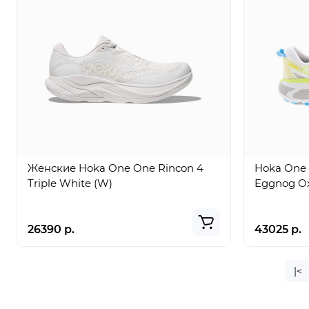
Женские Hoka One One Rincon 4
Hoka One 
Triple White (W)
Eggnog Ox
26390 р.
43025 р.
|<