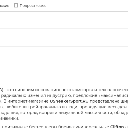
нские
Подростковые
) - это синоним инновационного комфорта и технологичес
д радикально изменил индустрию, предложив «максималист
. В интернет-магазине
USneakerSport.RU
представлена шир
, любители трейлраннинга и люди, проводящие весь день н
дошве, которая, вопреки визуальной массивности, облада
инамики.
т признанные бестселлеры бренда: универсальные
Clifton
д