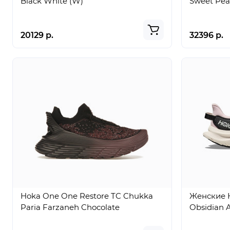
Black White (W)
Sweet Pea
20129 р.
32396 р.
Hoka One One Restore TC Chukka
Женские 
Paria Farzaneh Chocolate
Obsidian A