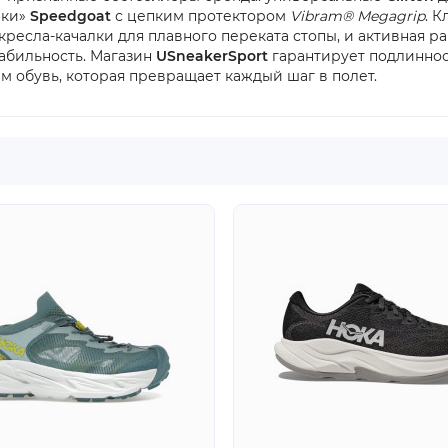
ики»
Speedgoat
с цепким протектором
Vibram® Megagrip
. 
кресла-качалки для плавного переката стопы, и активная р
табильность. Магазин
USneakerSport
гарантирует подлиннос
ам обувь, которая превращает каждый шаг в полет.