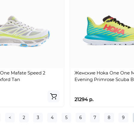
One Mafate Speed 2
Женские Hoka One One M
ford Tan
Evening Primrose Scuba B
21294 р.
<
2
3
4
5
6
7
8
9