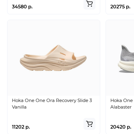
34580 р.
20275 р.
Hoka One One Ora Recovery Slide 3
Hoka One 
Vanilla
Alabaster
11202 р.
20420 р.