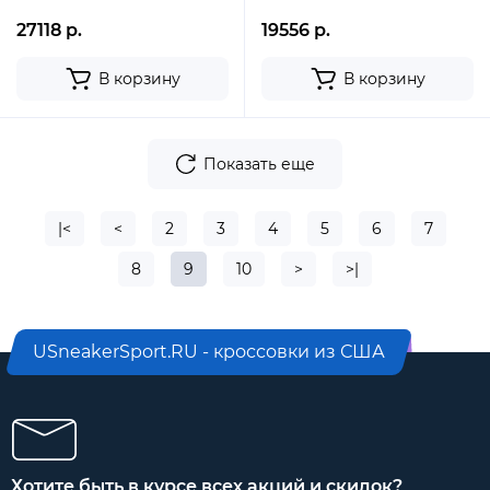
27118 р.
19556 р.
В корзину
В корзину
Показать еще
|<
<
2
3
4
5
6
7
8
9
10
>
>|
USneakerSport.RU - кроссовки из США
Хотите быть в курсе всех акций и скидок?