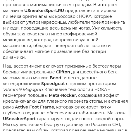
противовес минималистичным трендам. В интернет-
магазине
USneakerSport.RU
представлена широкая
линейка оригинальных кроссовок HOKA, которые
выбирают ультрамарафонцы, любители трейлраннинга
и люди, проводящие весь день на ногах. Уникальность
обуви заключается в гипертрофированной
межподошве, которая, вопреки визуальной
массивности, обладает невероятной легкостью и
обеспечивает мягкое приземление без потери
динамики.
Наш ассортимент включает признанные бестселлеры
бренда: универсальные
Clifton
для шоссейного бега,
максимально мягкие
Bondi
и легендарные
«внедорожники»
Speedgoat
с цепким протектором
Vibram® Megagrip
. Ключевые технологии HOKA -
геометрия подошвы
Meta-Rocker
, создающая эффект
кресла-качалки для плавного переката стопы, и активная
рама
Active Foot Frame
, которая фиксирует пятку
глубоко в подошве, обеспечивая стабильность. Магазин
USneakerSport
гарантирует подлинность каждой пары.
Мы осуществляем быструю доставку по России и СНГ,
предлагая вам обувь, которая превращает каждый шаг в