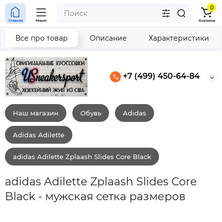
0
Главная
Меню
Корзина
Все про товар
Описание
Характеристики
+7 (499) 450-64-84
Наш магазин
Обувь
Adidas
Adidas Adilette
adidas Adilette Zplaash Slides Core Black
adidas Adilette Zplaash Slides Core
Black - мужская сетка размеров