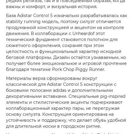
редких релизов, так и в повседневных образах, когда
важны и комфорт, и визуальная история.
База Adistar Control 5 изначально разрабатывалась как
stability running модель, поэтому силуэт отличается
продуманной конструкцией и акцентом на контроле
движения. В коллаборации с Unheardof этот
технический фундамент становится полотном для
сюжетного оформления, сохраняя при этом
целостность и функциональный характер исходной
беговой платформы. Дизайн остаётся узнаваемым, но
получает более эмоциональное и игровой прочтение
благодаря тематике Pork Chop Piggy Runner.
Материалы верха сформированы вокруг
классической для Adistar Control 5 конструкции с
боковыми полосами adidas и дополнительными
декоративными вставками. Специальные pig-inspired
элементы и стилистические акценты подчеркивают
коллаборационный характер пары, не перегружая
основу силуэта. Конструкция ориентирована на
устойчивость и поддержку, что делает обувь удобной
для длительной носки в городском ритме.