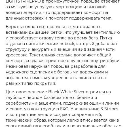
LIGHTSTRIKEPRO в промежуточной подошве отвечает
за мягкую, но упругую амортизацию и высокий
возврат энергии, что поддерживает комфорт на
длинных отрезках и помогает поддерживать темп.
Верх выполнен из текстильных материалов с
вставками дышащей сетки, что улучшает вентиляцию
и способствует отводу тепла во время бега. Пятка
отделана синтетическим nubuck, который добавляет
структуру и аккуратный внешний вид задней части
кроссовка. Текстильная стелька дополняет общий
комфорт, создавая приятное ощущение внутри обуви.
Резиновая наружная подошва разработана для
надежного сцепления с беговыми дорожками и
асфальтом, помогая уверенно отталкиваться на
разных типах покрытий.
Цветовое решение Black White Silver строится на
глубоком черном базовом тоне с белыми и
серебристыми акцентами, подчеркивающими линии
и слоистую конструкцию EXO. Увеличенные 3-Stripes
и контрастные детали создают современный,
технический образ, который легко вписывается как в
спортивный гардероб, так и в повседневные образы с