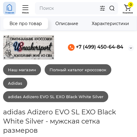
0
Главная
Меню
Корзина
Все про товар
Описание
Характеристики
+7 (499) 450-64-84
Наш магазин
Полный каталог кроссовок
Adidas
adidas Adizero EVO SL EXO Black White Silver
adidas Adizero EVO SL EXO Black
White Silver - мужская сетка
размеров