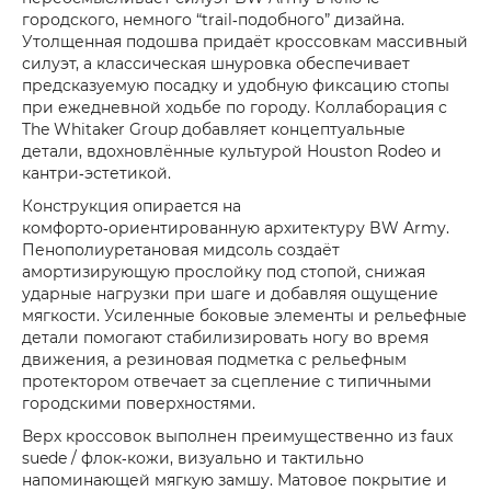
городского, немного “trail‑подобного” дизайна.
Утолщенная подошва придаёт кроссовкам массивный
силуэт, а классическая шнуровка обеспечивает
предсказуемую посадку и удобную фиксацию стопы
при ежедневной ходьбе по городу. Коллаборация с
The Whitaker Group добавляет концептуальные
детали, вдохновлённые культурой Houston Rodeo и
кантри‑эстетикой.
Конструкция опирается на
комфорто‑ориентированную архитектуру BW Army.
Пенополиуретановая мидсоль создаёт
амортизирующую прослойку под стопой, снижая
ударные нагрузки при шаге и добавляя ощущение
мягкости. Усиленные боковые элементы и рельефные
детали помогают стабилизировать ногу во время
движения, а резиновая подметка с рельефным
протектором отвечает за сцепление с типичными
городскими поверхностями.
Верх кроссовок выполнен преимущественно из faux
suede / флок‑кожи, визуально и тактильно
напоминающей мягкую замшу. Матовое покрытие и