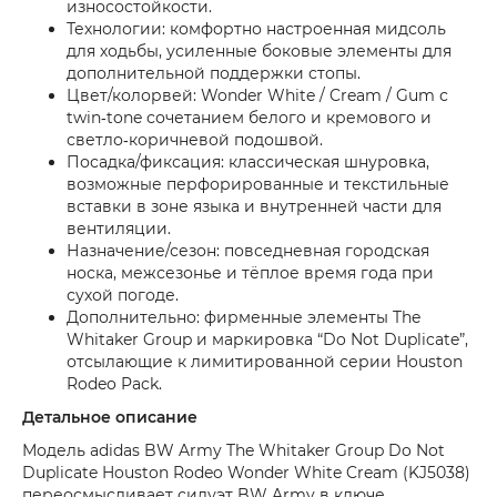
износостойкости.
Технологии: комфортно настроенная мидсоль
для ходьбы, усиленные боковые элементы для
дополнительной поддержки стопы.
Цвет/колорвей: Wonder White / Cream / Gum с
twin‑tone сочетанием белого и кремового и
светло‑коричневой подошвой.
Посадка/фиксация: классическая шнуровка,
возможные перфорированные и текстильные
вставки в зоне языка и внутренней части для
вентиляции.
Назначение/сезон: повседневная городская
носка, межсезонье и тёплое время года при
сухой погоде.
Дополнительно: фирменные элементы The
Whitaker Group и маркировка “Do Not Duplicate”,
отсылающие к лимитированной серии Houston
Rodeo Pack.
Детальное описание
Модель adidas BW Army The Whitaker Group Do Not
Duplicate Houston Rodeo Wonder White Cream (KJ5038)
переосмысливает силуэт BW Army в ключе