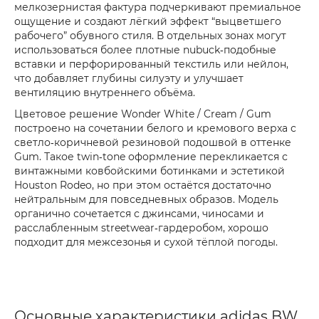
мелкозернистая фактура подчеркивают премиальное
ощущение и создают лёгкий эффект “выцветшего
рабочего” обувного стиля. В отдельных зонах могут
использоваться более плотные nubuck‑подобные
вставки и перфорированный текстиль или нейлон,
что добавляет глубины силуэту и улучшает
вентиляцию внутреннего объёма.
Цветовое решение Wonder White / Cream / Gum
построено на сочетании белого и кремового верха с
светло‑коричневой резиновой подошвой в оттенке
Gum. Такое twin‑tone оформление перекликается с
винтажными ковбойскими ботинками и эстетикой
Houston Rodeo, но при этом остаётся достаточно
нейтральным для повседневных образов. Модель
органично сочетается с джинсами, чиносами и
расслабленным streetwear‑гардеробом, хорошо
подходит для межсезонья и сухой тёплой погоды.
Основные характеристики adidas BW