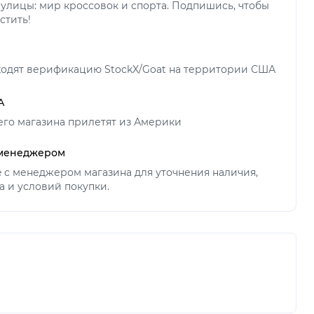
улицы: мир кроссовок и спорта. Подпишись, чтобы
стить!
ходят верификацию StockX/Goat на территории США
А
его магазина прилетят из Америки
 менеджером
ne с менеджером магазина для уточнения наличия,
а и условий покупки.