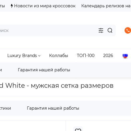
ты
Новости из мира кроссовок
Календарь релизов на
Luxury Brands
Коллабы
ТОП-100
2026
и
Гарантия нашей работы
s
Predator/F50/Copa
Adidas Copa
adidas Copa Gl
ud White - мужская сетка размеров
стики
Гарантия нашей работы