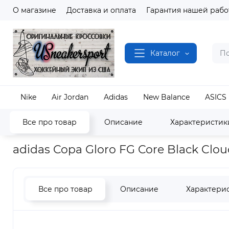
О магазине
Доставка и оплата
Гарантия нашей рабо
Каталог
Nike
Air Jordan
Adidas
New Balance
ASICS
Все про товар
Описание
Характеристик
Наш магазин
Полный каталог кроссовок
Adida
adidas Copa Gloro FG Core Black Clo
Все про товар
Описание
Характери