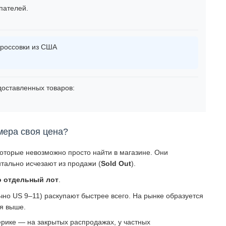
пателей.
россовки из США
оставленных товаров:
мера своя цена?
которые невозможно просто найти в магазине. Они
тально исчезают из продажи (
Sold Out
).
о отдельный лот
.
о US 9–11) раскупают быстрее всего. На рынке образуется
ся выше.
рике — на закрытых распродажах, у частных