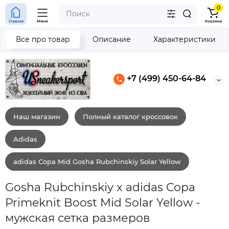
0
Главная
Меню
Корзина
Все про товар
Описание
Характеристики
+7 (499) 450-64-84
Наш магазин
Полный каталог кроссовок
Adidas
adidas Copa Mid Gosha Rubchinskiy Solar Yellow
Gosha Rubchinskiy x adidas Copa
Primeknit Boost Mid Solar Yellow -
мужская сетка размеров