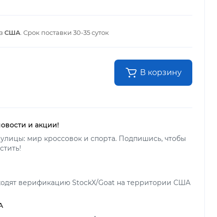
из
США
. Срок поставки
30-35 суток
В корзину
новости и акции!
улицы: мир кроссовок и спорта. Подпишись, чтобы
стить!
ходят верификацию StockX/Goat на территории США
А