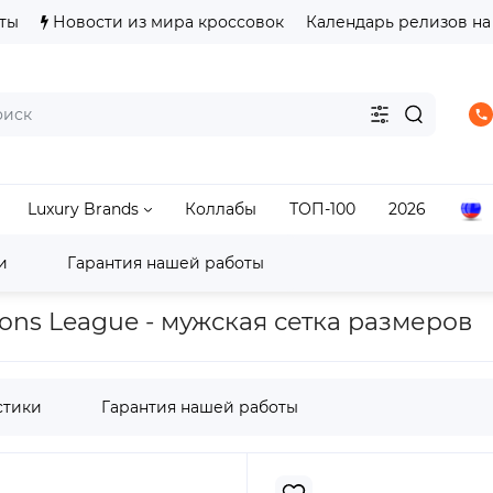
ты
Новости из мира кроссовок
Календарь релизов на
Luxury Brands
Коллабы
ТОП-100
2026
и
Гарантия нашей работы
s
adidas F50 Ghosted UCL FG Silver Metallic
ons League - мужская сетка размеров
стики
Гарантия нашей работы