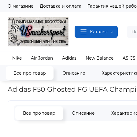
О магазине
Доставка и оплата
Гарантия нашей рабо
Каталог
Nike
Air Jordan
Adidas
New Balance
ASICS
Все про товар
Описание
Характеристик
Наш магазин
Полный каталог кроссовок
Adida
Adidas F50 Ghosted FG UEFA Champi
Все про товар
Описание
Характери