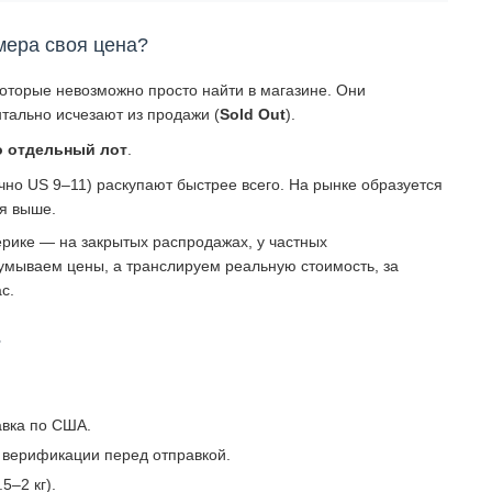
мера своя цена?
которые невозможно просто найти в магазине. Они
тально исчезают из продажи (
Sold Out
).
о отдельный лот
.
о US 9–11) раскупают быстрее всего. На рынке образуется
ся выше.
рике — на закрытых распродажах, у частных
умываем цены, а транслируем реальную стоимость, за
с.
?
авка по США.
 верификации перед отправкой.
5–2 кг).