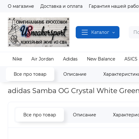
О магазине
Доставка и оплата
Гарантия нашей рабо
Каталог
Nike
Air Jordan
Adidas
New Balance
ASICS
Все про товар
Описание
Характеристик
Наш магазин
Полный каталог кроссовок
Adida
adidas Samba OG Crystal White Gree
Все про товар
Описание
Характери