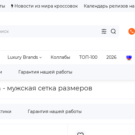
ты
Новости из мира кроссовок
Календарь релизов на
Luxury Brands
Коллабы
ТОП-100
2026
и
Гарантия нашей работы
s
Adidas Samba
adidas Samba OG Crystal White Gree
n - мужская сетка размеров
стики
Гарантия нашей работы