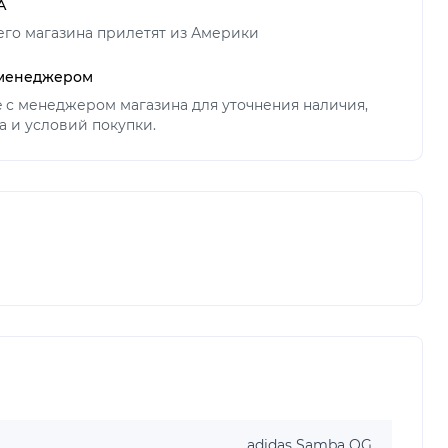
А
его магазина прилетят из Америки
 менеджером
ne с менеджером магазина для уточнения наличия,
а и условий покупки.
adidas Samba OG