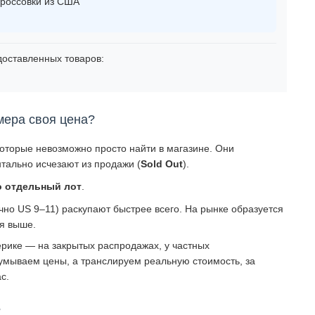
россовки из США
оставленных товаров:
мера своя цена?
которые невозможно просто найти в магазине. Они
тально исчезают из продажи (
Sold Out
).
о отдельный лот
.
о US 9–11) раскупают быстрее всего. На рынке образуется
ся выше.
рике — на закрытых распродажах, у частных
умываем цены, а транслируем реальную стоимость, за
с.
?