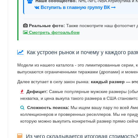
Наше сообщество:
NHL-NFL-NBA Атрибутика и К
Вступить в главную группу ВК
Реальные фото:
Также посмотрите наш фотоотчет д
Смотреть фотоальбом
Как устроен рынок и почему у каждого раз
Модели из нашего каталога - это лимитированные серии, 
выпускаются ограниченными тиражами (дропами) и момен
Далее вступает в силу закон рынка:
каждый размер — эт
Дефицит:
Самые популярные мужские размеры (обычн
нехватка, и цена выкупа такого размера в США становит
Сложность поиска:
Мы ищем вашу пару по всей Аме
коллекционеров и проверенных реселлеров. Мы не прид
которую можно выкупить конкретный размер прямо сейча
Из чего складывается итоговая стоимость