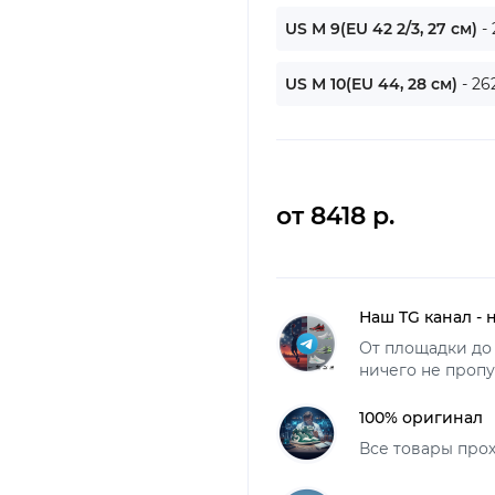
US M 9(EU 42 2/3, 27 см)
-
US M 10(EU 44, 28 см)
- 26
от 8418 р.
Наш TG канал - 
От площадки до 
ничего не пропу
100% оригинал
Все товары про