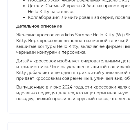
Детали: Съемный красный бант на правом кросс
Hello Kitty на стельке.
Коллаборация: Лимитированная серия, посвяще
Детальное описание
Женские кроссовки adidas Sambae Hello Kitty (W) (
Kitty. Верх кроссовок выполнен из мягкой телячье
вышитые контуры Hello Kitty, включая ее фирменны
черными контурами персонажа.
Дизайн кроссовок изобилует очаровательными детал
и трилистника. Язычок украшен вышитой нашивкой H
Kitty добавляет еще один штрих к этой уникальной
придает кроссовкам современный, уличный вид, об
Выпущенные в июне 2024 года, эти кроссовки являю
идеально подходят для тех, кто ищет оригинальную
посадку, низкий профиль и круглый носок, что дел