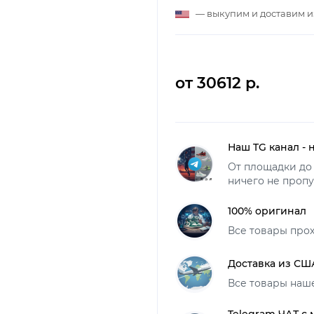
— выкупим и доставим 
от 30612 р.
Наш TG канал - 
От площадки до 
ничего не пропу
100% оригинал
Все товары про
Доставка из СШ
Все товары наш
Telegram ЧАТ с