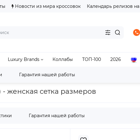
ты
Новости из мира кроссовок
Календарь релизов на
Luxury Brands
Коллабы
ТОП-100
2026
и
Гарантия нашей работы
s
Adidas Samba
Женские кроссовки adidas Sambae He
) - женская сетка размеров
стики
Гарантия нашей работы