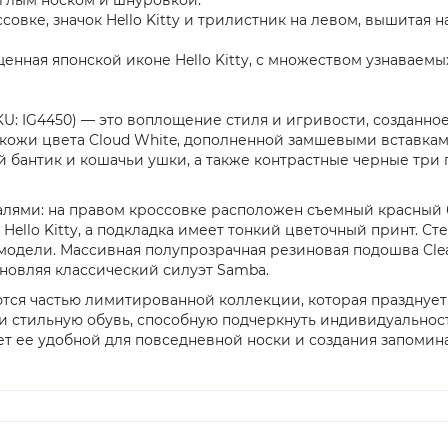
овке, значок Hello Kitty и трилистник на левом, вышитая н
нная японской иконе Hello Kitty, с множеством узнаваемы
SKU: IG4450) — это воплощение стиля и игривости, созданно
й кожи цвета Cloud White, дополненной замшевыми вставка
й бантик и кошачьи ушки, а также контрастные черные три 
ями: на правом кроссовке расположен съемный красный бан
ello Kitty, а подкладка имеет тонкий цветочный принт. С
 модели. Массивная полупрозрачная резиновая подошва Clea
новляя классический силуэт Samba.
тся частью лимитированной коллекции, которая празднует к
 и стильную обувь, способную подчеркнуть индивидуальнос
ает ее удобной для повседневной носки и создания запоми