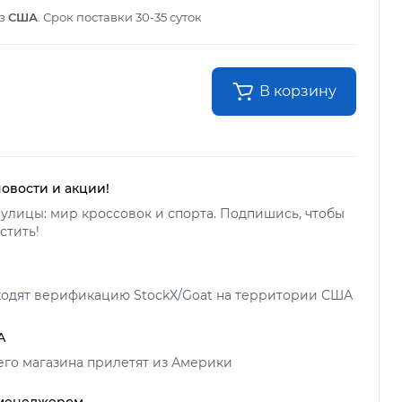
из
США
. Срок поставки
30-35 суток
В корзину
новости и акции!
улицы: мир кроссовок и спорта. Подпишись, чтобы
стить!
ходят верификацию StockX/Goat на территории США
А
его магазина прилетят из Америки
 менеджером