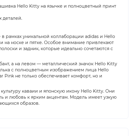
ашивка Hello Kitty на язычке и полноцветный принт
х деталей.
е в рамках уникальной коллаборации adidas и Hello
ми на носке и пятке. Особое внимание привлекают
полоски и задник, которые идеально сочетаются с
т, а на левом — металлический значок Hello Kitty
телька с полноцветным изображением лица Hello
r Pink не только обеспечивает комфорт, но и
ультуру каваии и японскую икону Hello Kitty. Они
ть и любовь к ярким акцентам. Модель имеет узкую
нающихся образов.