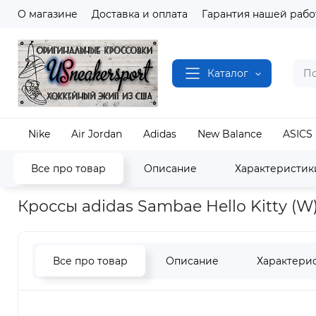
О магазине
Доставка и оплата
Гарантия нашей рабо
Каталог
Nike
Air Jordan
Adidas
New Balance
ASICS
Все про товар
Описание
Характеристик
Наш магазин
Полный каталог кроссовок
Adida
Кроссы adidas Sambae Hello Kitty (W
Все про товар
Описание
Характери