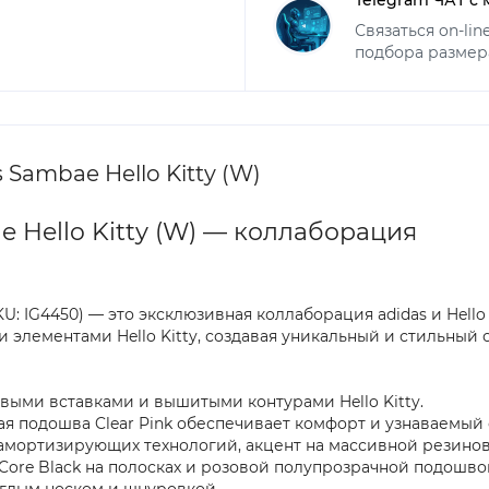
Связаться on-li
подбора размер
Sambae Hello Kitty (W)
 Hello Kitty (W) — коллаборация
KU: IG4450) — это эксклюзивная коллаборация adidas и Hello
 элементами Hello Kitty, создавая уникальный и стильный 
евыми вставками и вышитыми контурами Hello Kitty.
я подошва Clear Pink обеспечивает комфорт и узнаваемый 
амортизирующих технологий, акцент на массивной резино
Core Black на полосках и розовой полупрозрачной подошвой 
углым носком и шнуровкой.