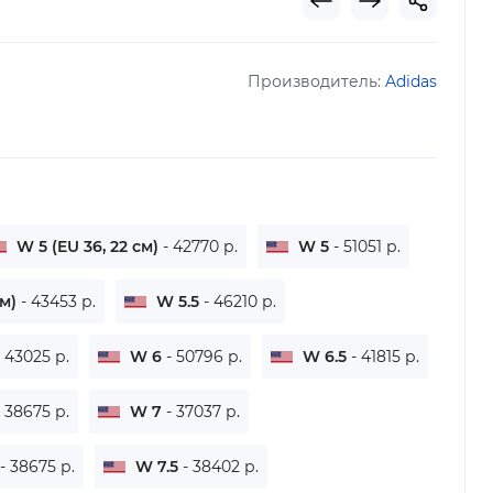
Производитель:
Adidas
W 5 (EU 36, 22 см)
- 42770 р.
W 5
- 51051 р.
см)
- 43453 р.
W 5.5
- 46210 р.
- 43025 р.
W 6
- 50796 р.
W 6.5
- 41815 р.
- 38675 р.
W 7
- 37037 р.
- 38675 р.
W 7.5
- 38402 р.