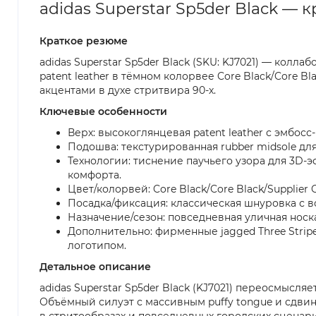
adidas Superstar Sp5der Black — 
Краткое резюме
adidas Superstar Sp5der Black (SKU: KJ7021) — колла
patent leather в тёмном колорвее Core Black/Core 
акцентами в духе стритвира 90-х.
Ключевые особенности
Верх: высокоглянцевая patent leather с эмбос
Подошва: текстурированная rubber midsole дл
Технологии: тиснение паучьего узора для 3D-э
комфорта.
Цвет/колорвей: Core Black/Core Black/Supplier C
Посадка/фиксация: классическая шнуровка с 
Назначение/сезон: повседневная уличная носк
Дополнительно: фирменные jagged Three Stripes
логотипом.
Детальное описание
adidas Superstar Sp5der Black (KJ7021) переосмысляет
Объёмный силуэт с массивным puffy tongue и сдви
в стритообразах и повседневных городских сценар