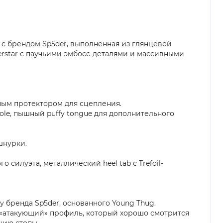
 II с брендом Sp5der, выполненная из глянцевой
uperstar с паучьими эмбосс-деталями и массивными
нным протектором для сцепления.
sole, пышный puffy tongue для дополнительного
шнурки.
 силуэта, металлический heel tab с Trefoil-
ику бренда Sp5der, основанного Young Thug.
 «атакующий» профиль, который хорошо смотрится
цию стопы.