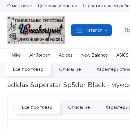
О магазине
Доставка и оплата
Гарантия нашей рабо
Каталог
Nike
Air Jordan
Adidas
New Balance
ASICS
Все про товар
Описание
Характеристик
Наш магазин
Полный каталог кроссовок
Adida
adidas Superstar Sp5der Black - муж
Все про товар
Описание
Характери