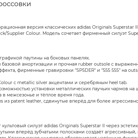
кроссовки
борационная версия классических adidas Originals Superstar
Black/Supplier Colour. Модель сочетает фирменный силуэт S
с-графикой паутины на боковых панелях.
я базовой амортизации и прочная rubber outsole с выраже
ффекта, фирменные гравировки "SP5DER" и "555 555" на out
olour с metallic silver акцентами и серебряным heel tab.
возможностью установки металлических паучьих чармов на 
а в межсезонье и тёплое время года.
 из patent leather, сдвинутые вперёд для более агрессивного
 культовый силуэт adidas Originals Superstar II через эстет
нутыми вперёд зубчатыми полосками создаёт агрессивный,
иях. Классическая шнуровка обеспечивает надёжную фикса