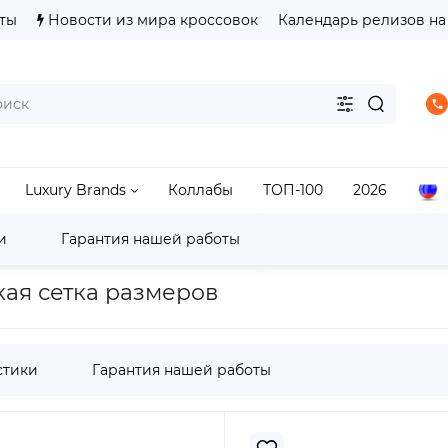
ты
Новости из мира кроссовок
Календарь релизов на
Luxury Brands
Коллабы
ТОП-100
2026
и
Гарантия нашей работы
s
Adidas Superstar
adidas Superstar Sp5der Black
ская сетка размеров
стики
Гарантия нашей работы