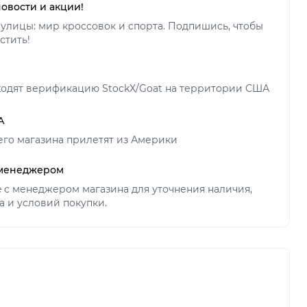
новости и акции!
улицы: мир кроссовок и спорта. Подпишись, чтобы
стить!
ходят верификацию StockX/Goat на территории США
А
его магазина прилетят из Америки
 менеджером
ne с менеджером магазина для уточнения наличия,
а и условий покупки.