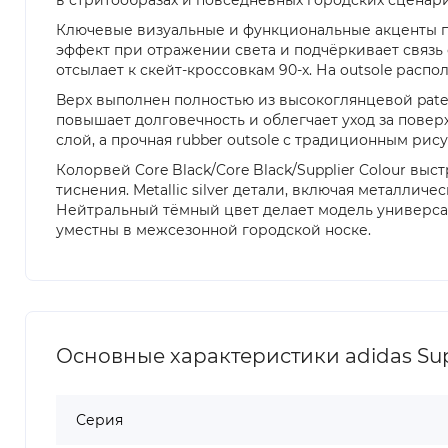
Ключевые визуальные и функциональные акценты п
эффект при отражении света и подчёркивает связь с
отсылает к скейт-кроссовкам 90-х. На outsole расп
Верх выполнен полностью из высокоглянцевой paten
повышает долговечность и облегчает уход за повер
слой, а прочная rubber outsole с традиционным р
Колорвей Core Black/Core Black/Supplier Colour вы
тиснения. Metallic silver детали, включая металличе
Нейтральный тёмный цвет делает модель универсал
уместны в межсезонной городской носке.
Основные характеристики adidas Sup
Серия