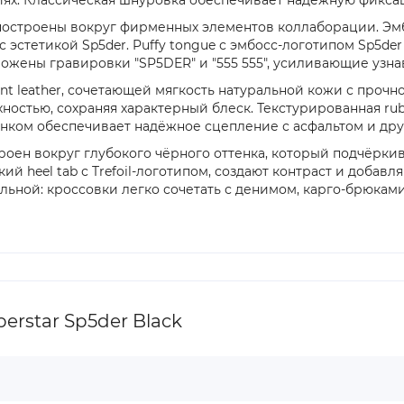
остроены вокруг фирменных элементов коллаборации. Эмбо
 эстетикой Sp5der. Puffy tongue с эмбосс-логотипом Sp5de
оложены гравировки "SP5DER" и "555 555", усиливающие узн
t leather, сочетающей мягкость натуральной кожи с прочн
хностью, сохраняя характерный блеск. Текстурированная r
исунком обеспечивает надёжное сцепление с асфальтом и д
строен вокруг глубокого чёрного оттенка, который подчёрк
ский heel tab с Trefoil-логотипом, создают контраст и добав
ьной: кроссовки легко сочетать с денимом, карго-брюками
erstar Sp5der Black