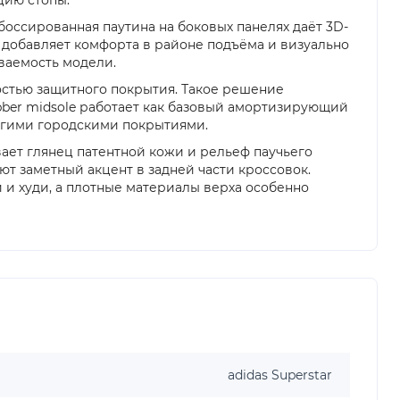
ссированная паутина на боковых панелях даёт 3D-
r добавляет комфорта в районе подъёма и визуально
аваемость модели.
остью защитного покрытия. Такое решение
ubber midsole работает как базовый амортизирующий
ругими городскими покрытиями.
ивает глянец патентной кожи и рельеф паучьего
ляют заметный акцент в задней части кроссовок.
 и худи, а плотные материалы верха особенно
adidas Superstar