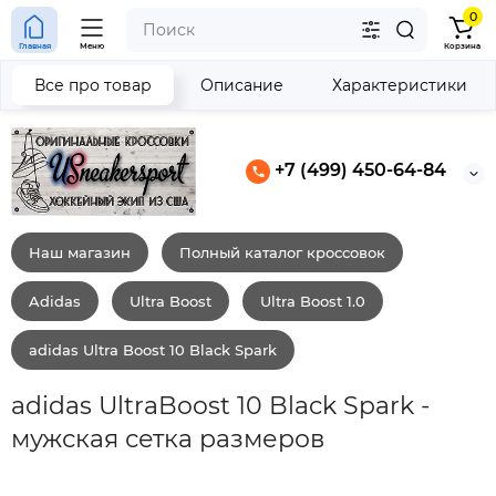
0
Главная
Меню
Корзина
Все про товар
Описание
Характеристики
+7 (499) 450-64-84
Наш магазин
Полный каталог кроссовок
Adidas
Ultra Boost
Ultra Boost 1.0
adidas Ultra Boost 10 Black Spark
adidas UltraBoost 10 Black Spark -
мужская сетка размеров