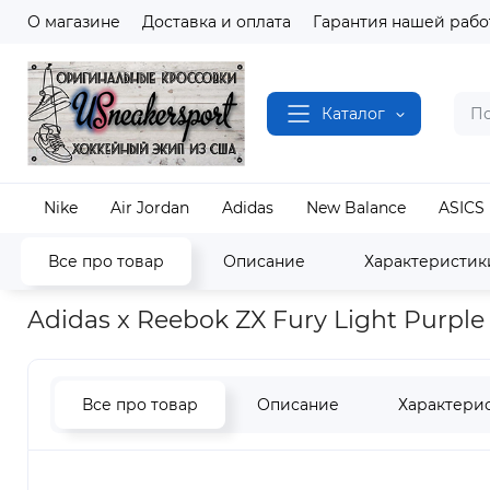
О магазине
Доставка и оплата
Гарантия нашей рабо
Каталог
Nike
Air Jordan
Adidas
New Balance
ASICS
Все про товар
Описание
Характеристик
Наш магазин
Полный каталог кроссовок
Reeb
Adidas x Reebok ZX Fury Light Purpl
Все про товар
Описание
Характери