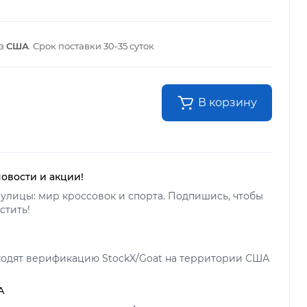
из
США
. Срок поставки
30-35 суток
В корзину
новости и акции!
улицы: мир кроссовок и спорта. Подпишись, чтобы
стить!
ходят верификацию StockX/Goat на территории США
А