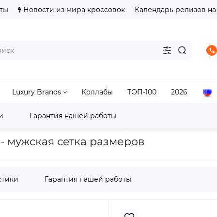
ты
Новости из мира кроссовок
Календарь релизов на
Luxury Brands
Коллабы
ТОП-100
2026
и
Гарантия нашей работы
ok
Instapump
Reebok x adidas ZX Fury Light Purple
e - мужская сетка размеров
стики
Гарантия нашей работы