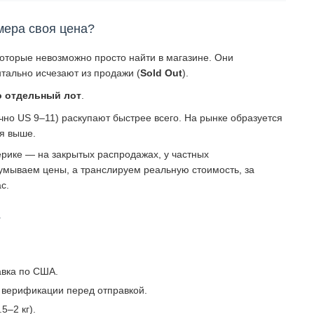
мера своя цена?
которые невозможно просто найти в магазине. Они
тально исчезают из продажи (
Sold Out
).
о отдельный лот
.
о US 9–11) раскупают быстрее всего. На рынке образуется
ся выше.
рике — на закрытых распродажах, у частных
умываем цены, а транслируем реальную стоимость, за
с.
?
авка по США.
 верификации перед отправкой.
5–2 кг).