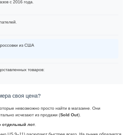
зов с 2016 года.
пателей.
россовки из США
оставленных товаров:
мера своя цена?
которые невозможно просто найти в магазине. Они
тально исчезают из продажи (
Sold Out
).
о отдельный лот
.
о US 9–11) раскупают быстрее всего. На рынке образуется