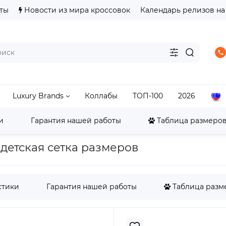
ты
Новости из мира кроссовок
Календарь релизов на
Luxury Brands
Коллабы
ТОП-100
2026
и
Гарантия нашей работы
Таблица размеров 
ordan
Jordan 1
Air Jordan 1 Low
Детские Jordan 1 
- детская сетка размеров
стики
Гарантия нашей работы
Таблица разме