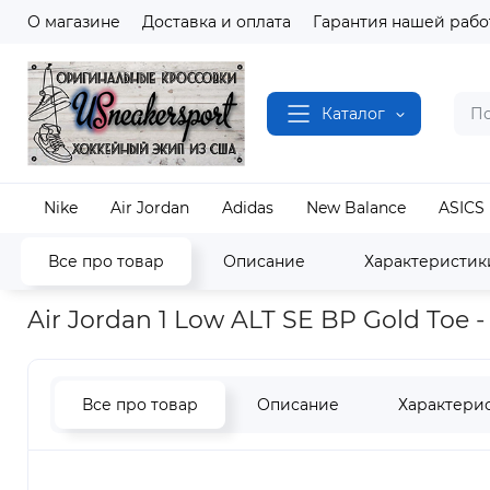
О магазине
Доставка и оплата
Гарантия нашей рабо
Каталог
Nike
Air Jordan
Adidas
New Balance
ASICS
Все про товар
Описание
Характеристик
Наш магазин
Полный каталог кроссовок
Air J
Air Jordan 1 Low ALT SE BP Gold Toe 
Все про товар
Описание
Характери