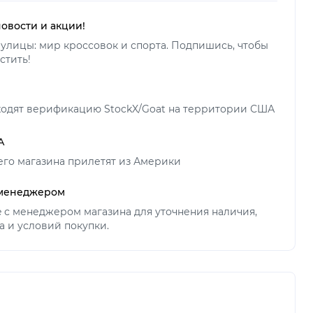
новости и акции!
улицы: мир кроссовок и спорта. Подпишись, чтобы
стить!
ходят верификацию StockX/Goat на территории США
А
его магазина прилетят из Америки
 менеджером
ne с менеджером магазина для уточнения наличия,
а и условий покупки.