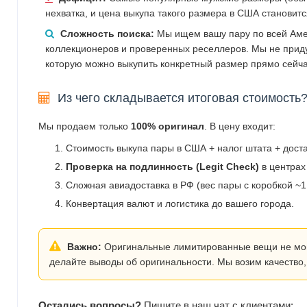
нехватка, и цена выкупа такого размера в США становит
Сложность поиска:
Мы ищем вашу пару по всей Аме
коллекционеров и проверенных реселлеров. Мы не прид
которую можно выкупить конкретный размер прямо сейча
Из чего складывается итоговая стоимость
Мы продаем только
100% оригинал
. В цену входит:
Стоимость выкупа пары в США + налог штата + дост
Проверка на подлинность (Legit Check)
в центрах
Сложная авиадоставка в РФ (вес пары с коробкой ~1.
Конвертация валют и логистика до вашего города.
Важно:
Оригинальные лимитированные вещи не могут
делайте выводы об оригинальности. Мы возим качество,
Остались вопросы?
Пишите в наш чат с клиентами: