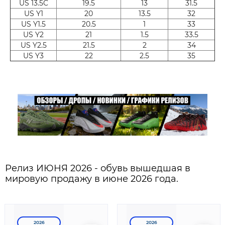
US 13.5C
19.5
13
31.5
US Y1
20
13.5
32
US Y1.5
20.5
1
33
US Y2
21
1.5
33.5
US Y2.5
21.5
2
34
US Y3
22
2.5
35
Релиз ИЮНЯ 2026 - обувь вышедшая в
мировую продажу в июне 2026 года.
2026
2026