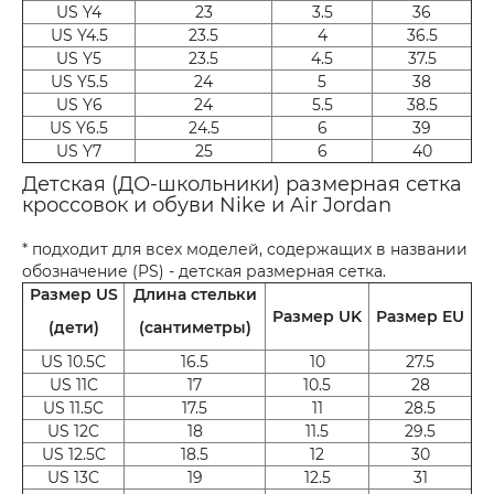
US Y4
23
3.5
36
US Y4.5
23.5
4
36.5
US Y5
23.5
4.5
37.5
US Y5.5
24
5
38
US Y6
24
5.5
38.5
US Y6.5
24.5
6
39
US Y7
25
6
40
Детская (ДО-школьники) размерная сетка
кроссовок и обуви Nike и Air Jordan
* подходит для всех моделей, содержащих в названии
обозначение (PS) - детская размерная сетка.
Размер US
Длина стельки
Размер UK
Размер EU
(дети)
(сантиметры)
US 10.5C
16.5
10
27.5
US 11C
17
10.5
28
US 11.5C
17.5
11
28.5
US 12C
18
11.5
29.5
US 12.5C
18.5
12
30
US 13C
19
12.5
31