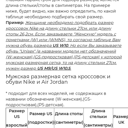
длина стельки/стопы в сантиметрах. На примере
ниже, будет видно, как важно определить, по какой
таблице необходимо подбирать свой размер.
Пример:
Женщине необходимо подобрать размер
кроссовок Nike на длину стельки 27см. или длину
стопы 26,2см. Если заказываете "Женскую" модель с
пометками (W) или (WMNS), то согласно таблице Вам
нужна обувь размера
US W10
. Но если Вы заказываете
обувь "Unisex" (в названии модели нет обозначений
(W-женская),(GS-подростковая),(PS-детская) у которой
мужская размерная сетка, то на длину стельки 27см.
нужен размер
US M9/US W10.5
.
Мужская размерная сетка кроссовок и
обуви Nike и Air Jordan
* подходит для всех моделей, не содержащих в
названии обозначение (W-женская),(GS-
подростковая),(PS-детская).
Размер
Длина
Размер US
Длина стопы
US
стельки
Разме
(подростки)
(сантиметры)
UK
взрослый
(сантиметры)