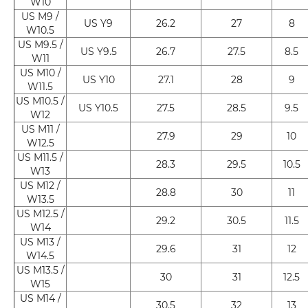
W10
US M9 /
US Y9
26.2
27
8
W10.5
US M9.5 /
US Y9.5
26.7
27.5
8.5
W11
US M10 /
US Y10
27.1
28
9
W11.5
US M10.5 /
US Y10.5
27.5
28.5
9.5
W12
US M11 /
27.9
29
10
W12.5
US M11.5 /
28.3
29.5
10.5
W13
US M12 /
28.8
30
11
W13.5
US M12.5 /
29.2
30.5
11.5
W14
US M13 /
29.6
31
12
W14.5
US M13.5 /
30
31
12.5
W15
US M14 /
30.5
32
13