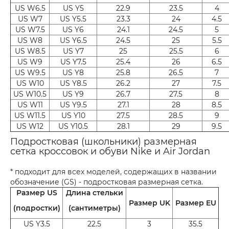
US W6.5
US Y5
22.9
23.5
4
US W7
US Y5.5
23.3
24
4.5
US W7.5
US Y6
24.1
24.5
5
US W8
US Y6.5
24.5
25
5.5
US W8.5
US Y7
25
25.5
6
US W9
US Y7.5
25.4
26
6.5
US W9.5
US Y8
25.8
26.5
7
US W10
US Y8.5
26.2
27
7.5
US W10.5
US Y9
26.7
27.5
8
US W11
US Y9.5
27.1
28
8.5
US W11.5
US Y10
27.5
28.5
9
US W12
US Y10.5
28.1
29
9.5
Подростковая (школьники) размерная
сетка кроссовок и обуви Nike и Air Jordan
* подходит для всех моделей, содержащих в названии
обозначение (GS) - подростковая размерная сетка.
Размер US
Длина стельки
Размер UK
Размер EU
(подростки)
(сантиметры)
US Y3.5
22.5
3
35.5