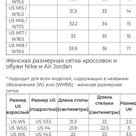
W15.5
US M15 /
31.3
33
14
W16.5
US M16 /
32.2
34
15
W17.5
US M17 /
33
35
16
W18.5
US M18 /
33.9
36
17
W19.5
Женская размерная сетка кроссовок и
обуви Nike и Air Jordan
* подходит для всех моделей, содержащих в названии
обозначение (W) или (WMNS) - женская размерная
сетка.
Длина
Размер
Размер US
Длина стопы
стельки
Разме
US
(подростки)
(сантиметры)
UK
взрослый
(сантиметры)
US W5
US Y3.5
21.3
22
2.5
US W5.5
US Y4
21.9
22.5
3
US W6
US Y4.5
22
23
3.5