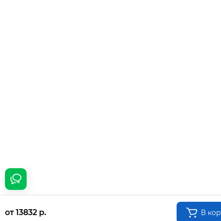
от 13832 р.
В ко