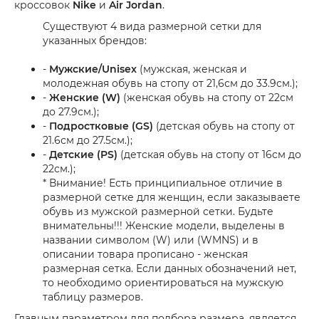
кроссовок
Nike
и
Air Jordan
.
Существуют 4 вида размерной сетки для
указанных брендов:
-
Мужские/Unisex
(мужская, женская и
молодежная обувь на стопу от 21,6см до 33.9см.);
-
Женские (W)
(женская обувь на стопу от 22см
до 27.9см.);
-
Подростковые (GS)
(детская обувь на стопу от
21.6см до 27.5см.);
-
Детские (PS)
(детская обувь на стопу от 16см до
22см.);
* Внимание! Есть принципиальное отличие в
размерной сетке для женщин, если заказываете
обувь из мужской размерной сетки. Будьте
внимательны!!! Женские модели, выделены в
названии символом (W) или (WMNS) и в
описании товара прописано - женская
размерная сетка. Если данных обозначений нет,
то необходимо ориентироваться на мужскую
таблицу размеров.
Главным параметром для подбора размера, является