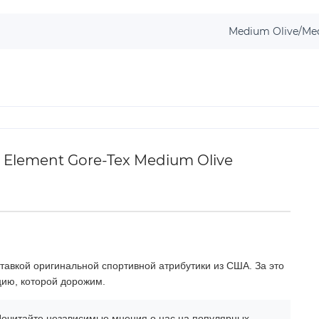
Medium Olive/Med
 Element Gore-Tex Medium Olive
тавкой оригинальной спортивной атрибутики из США. За это
цию, которой дорожим.
очитайте независимые мнения о нас на популярных