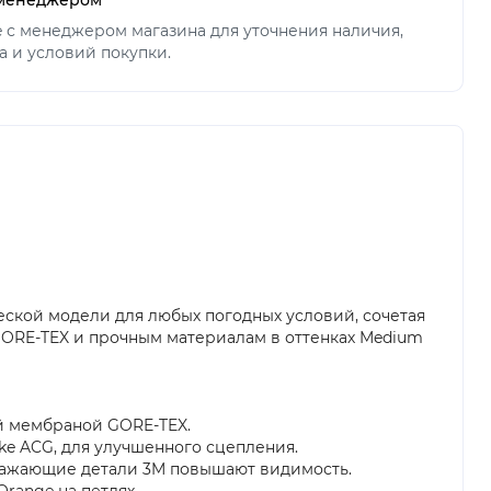
ne с менеджером магазина для уточнения наличия,
а и условий покупки.
ческой модели для любых погодных условий, сочетая
ORE-TEX и прочным материалам в оттенках Medium
ой мембраной GORE-TEX.
e ACG, для улучшенного сцепления.
ражающие детали 3M повышают видимость.
Orange на петлях.