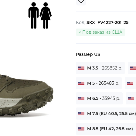
Код:
SKX_FV4227-201_25
Под заказ из США
Размер US
M 3.5
- 265852 р.
M 5
- 265483 р.
M 6.5
- 35945 р.
M 7.5 (EU 40.5, 25.5 см
M 8.5 (EU 42, 26.5 см)