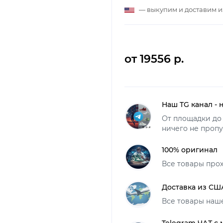
— выкупим и доставим 
от 19556 р.
Наш TG канал - 
От площадки до 
ничего не пропу
100% оригинал
Все товары про
Доставка из СШ
Все товары наш
Telegram ЧАТ с