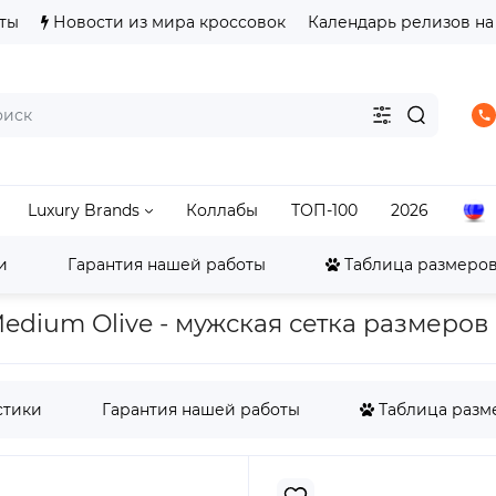
ты
Новости из мира кроссовок
Календарь релизов на
Luxury Brands
Коллабы
ТОП-100
2026
и
Гарантия нашей работы
Таблица размеров 
ordan
Jordan 1
Air Jordan 1 Low
Jordan 1 Low Ele
Medium Olive - мужская сетка размеров
стики
Гарантия нашей работы
Таблица разме