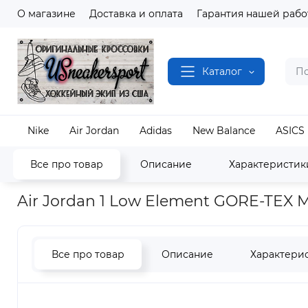
О магазине
Доставка и оплата
Гарантия нашей рабо
Каталог
Nike
Air Jordan
Adidas
New Balance
ASICS
Все про товар
Описание
Характеристик
Наш магазин
Полный каталог кроссовок
Air J
Air Jordan 1 Low Element GORE-TEX 
Все про товар
Описание
Характери