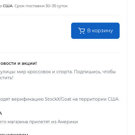
из
США
. Срок поставки
30-35 суток
В корзину
новости и акции!
улицы: мир кроссовок и спорта. Подпишись, чтобы
стить!
ходят верификацию StockX/Goat на территории США
А
его магазина прилетят из Америки
 менеджером