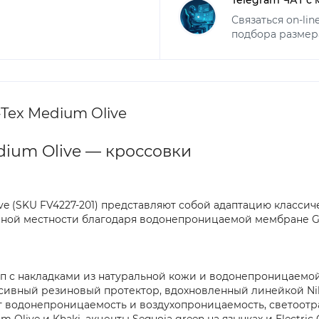
Связаться on-li
подбора размер
Tex Medium Olive
dium Olive — кроссовки
ive (SKU FV4227-201) представляют собой адаптацию класси
нной местности благодаря водонепроницаемой мембране G
топ с накладками из натуральной кожи и водонепроницаем
ссивный резиновый протектор, вдохновленный линейкой Nik
т водонепроницаемость и воздухопроницаемость, светоот
ive и Khaki, акценты Sequoia green на язычках и Electric 