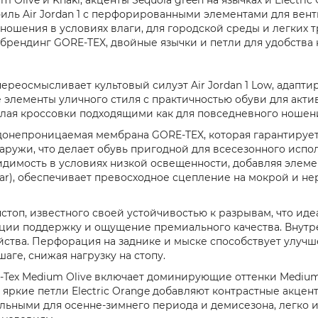
иль Air Jordan 1 с перфорированными элементами для вен
ношения в условиях влаги, для городской среды и легких т
брендинг GORE-TEX, двойные язычки и петли для удобства 
переосмысливает культовый силуэт Air Jordan 1 Low, адапти
 элементы уличного стиля с практичностью обуви для акти
ая кроссовки подходящими как для повседневного ношения 
онепроницаемая мембрана GORE-TEX, которая гарантирует с
снаружи, что делает обувь пригодной для всесезонного ис
идимость в условиях низкой освещенности, добавляя элеме
ear), обеспечивает превосходное сцепление на мокрой и не
стоп, известного своей устойчивостью к разрывам, что иде
кции поддержку и ощущение премиального качества. Внутр
тва. Перфорация на заднике и мыске способствует улуч
аге, снижая нагрузку на стопу.
e-Tex Medium Olive включает доминирующие оттенки Medium 
и яркие петли Electric Orange добавляют контрастные акце
льными для осенне-зимнего периода и демисезона, легко 