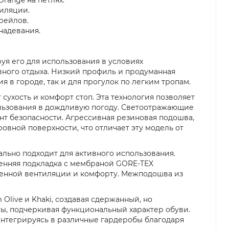
тиляции.
рейлов.
надевания.
руя его для использования в условиях
вного отдыха. Низкий профиль и продуманная
в городе, так и для прогулок по легким тропам.
ухость и комфорт стоп. Эта технология позволяет
пользования в дождливую погоду. Светоотражающие
нт безопасности. Агрессивная резиновая подошва,
ровной поверхности, что отличает эту модель от
ально подходит для активного использования.
енняя подкладка с мембраной GORE-TEX
шенной вентиляции и комфорту. Межподошва из
Olive и Khaki, создавая сдержанный, но
нты, подчеркивая функциональный характер обуви.
интегрируясь в различные гардеробы благодаря