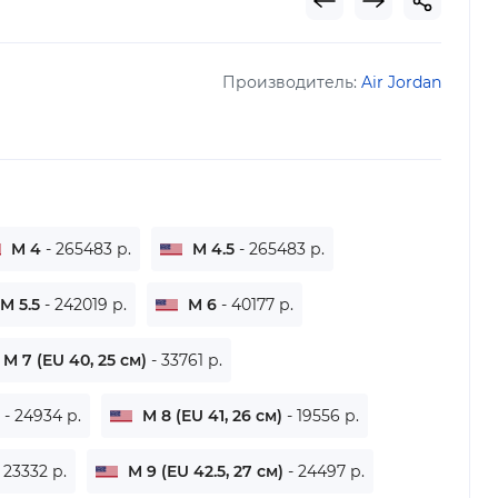
Производитель:
Air Jordan
M 4
- 265483 р.
M 4.5
- 265483 р.
M 5.5
- 242019 р.
M 6
- 40177 р.
M 7 (EU 40, 25 см)
- 33761 р.
)
- 24934 р.
M 8 (EU 41, 26 см)
- 19556 р.
- 23332 р.
M 9 (EU 42.5, 27 см)
- 24497 р.