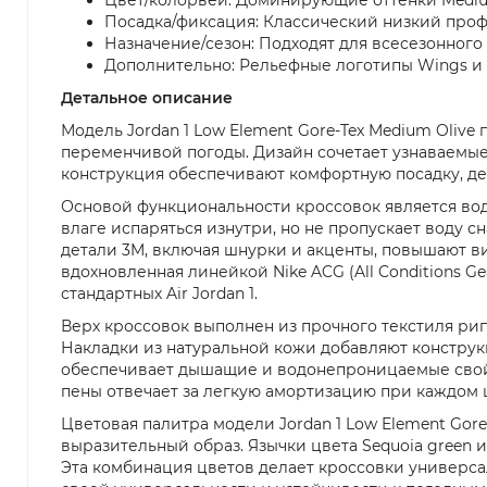
Посадка/фиксация: Классический низкий проф
Назначение/сезон: Подходят для всесезонного 
Дополнительно: Рельефные логотипы Wings и 
Детальное описание
Модель Jordan 1 Low Element Gore-Tex Medium Olive 
переменчивой погоды. Дизайн сочетает узнаваемые
конструкция обеспечивают комфортную посадку, дел
Основой функциональности кроссовок является вод
влаге испаряться изнутри, но не пропускает воду 
детали 3M, включая шнурки и акценты, повышают в
вдохновленная линейкой Nike ACG (All Conditions G
стандартных Air Jordan 1.
Верх кроссовок выполнен из прочного текстиля рип
Накладки из натуральной кожи добавляют констру
обеспечивает дышащие и водонепроницаемые свойс
пены отвечает за легкую амортизацию при каждом ш
Цветовая палитра модели Jordan 1 Low Element Gor
выразительный образ. Язычки цвета Sequoia green 
Эта комбинация цветов делает кроссовки универса