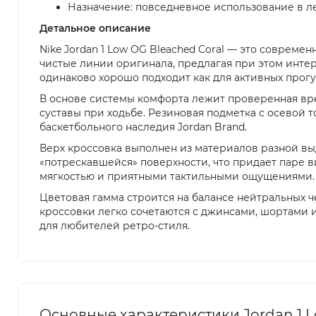
Назначение: повседневное использование в ле
Детальное описание
Nike Jordan 1 Low OG Bleached Coral — это совреме
чистые линии оригинала, предлагая при этом интер
одинаково хорошо подходит как для активных прогул
В основе системы комфорта лежит проверенная врем
суставы при ходьбе. Резиновая подметка с осевой 
баскетбольного наследия Jordan Brand.
Верх кроссовка выполнен из материалов разной вы
«потрескавшейся» поверхности, что придает паре ви
мягкостью и приятными тактильными ощущениями. Т
Цветовая гамма строится на балансе нейтральных 
кроссовки легко сочетаются с джинсами, шортами 
для любителей ретро-стиля.
Основные характеристики Jordan 1 L