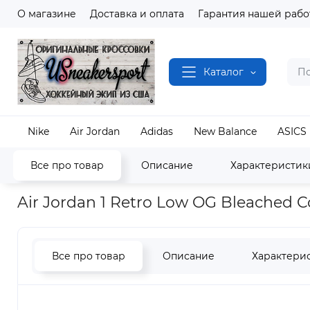
О магазине
Доставка и оплата
Гарантия нашей рабо
Каталог
Nike
Air Jordan
Adidas
New Balance
ASICS
Все про товар
Описание
Характеристик
Наш магазин
Полный каталог кроссовок
Air J
Air Jordan 1 Retro Low OG Bleached 
Все про товар
Описание
Характери