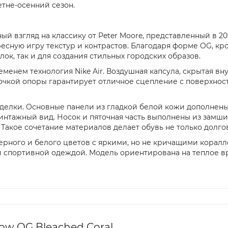
тне-осенний сезон.
нный взгляд на классику от Peter Moore, представленный в 2
есную игру текстур и контрастов. Благодаря форме OG, кр
ок, так и для создания стильных городских образов.
енем технология Nike Air. Воздушная капсула, скрытая вн
точкой опоры гарантирует отличное сцепление с поверхнос
делки. Основные панели из гладкой белой кожи дополнены
нтажный вид. Носок и пяточная часть выполнены из замши в
акое сочетание материалов делает обувь не только долго
черного и белого цветов с яркими, но не кричащими корал
и спортивной одеждой. Модель ориентирована на теплое вр
ow OG Bleached Coral