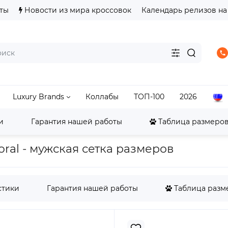
ты
Новости из мира кроссовок
Календарь релизов на
Luxury Brands
Коллабы
ТОП-100
2026
и
Гарантия нашей работы
Таблица размеров 
ordan
Jordan 1
Air Jordan 1 Low
Jordan 1 Low OG B
Coral - мужская сетка размеров
стики
Гарантия нашей работы
Таблица разме