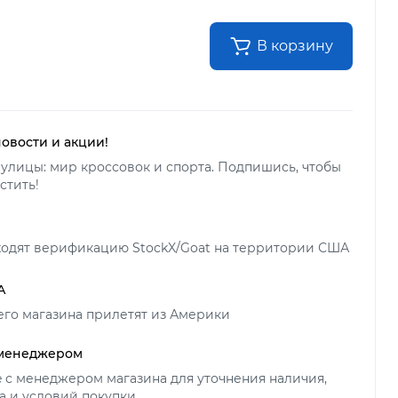
В корзину
новости и акции!
улицы: мир кроссовок и спорта. Подпишись, чтобы
стить!
ходят верификацию StockX/Goat на территории США
А
его магазина прилетят из Америки
 менеджером
ne с менеджером магазина для уточнения наличия,
а и условий покупки.