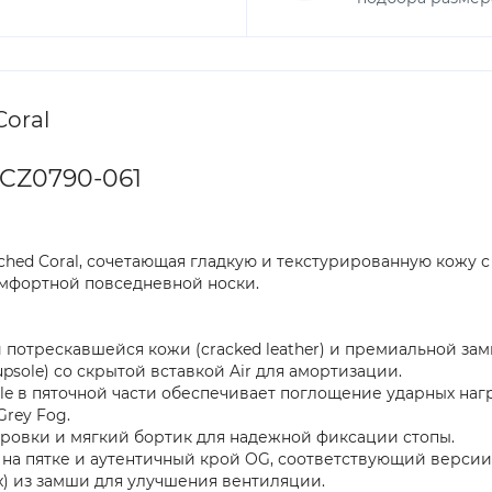
Coral
 CZ0790-061
ched Coral, сочетающая гладкую и текстурированную кожу с
омфортной повседневной носки.
потрескавшейся кожи (cracked leather) и премиальной замш
sole) со скрытой вставкой Air для амортизации.
le в пяточной части обеспечивает поглощение ударных нагр
Grey Fog.
ровки и мягкий бортик для надежной фиксации стопы.
 на пятке и аутентичный крой OG, соответствующий версии 
x) из замши для улучшения вентиляции.