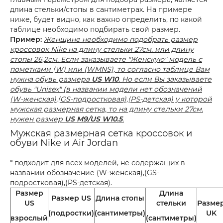
длина стельки/стопы в сантиметрах. На примере
ниже, будет видно, как важно определить, по какой
таблице необходимо подбирать свой размер.
Пример:
Женщине необходимо подобрать размер
кроссовок Nike на длину стельки 27см. или длину
стопы 26,2см. Если заказываете "Женскую" модель с
пометками (W) или (WMNS), то согласно таблице Вам
нужна обувь размера
US W10
. Но если Вы заказываете
обувь "Unisex" (в названии модели нет обозначений
(W-женская),(GS-подростковая),(PS-детская) у которой
мужская размерная сетка, то на длину стельки 27см.
нужен размер
US M9/US W10.5
.
Мужская размерная сетка кроссовок и
обуви Nike и Air Jordan
* подходит для всех моделей, не содержащих в
названии обозначение (W-женская),(GS-
подростковая),(PS-детская).
Размер
Длина
Размер US
Длина стопы
US
стельки
Разме
(подростки)
(сантиметры)
UK
взрослый
(сантиметры)