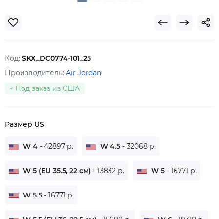
Код:
SKX_DC0774-101_25
Производитель:
Air Jordan
Под заказ из США
Размер US
W 4
- 42897 р.
W 4.5
- 32068 р.
W 5 (EU 35.5, 22 см)
- 13832 р.
W 5
- 16771 р.
W 5.5
- 16771 р.