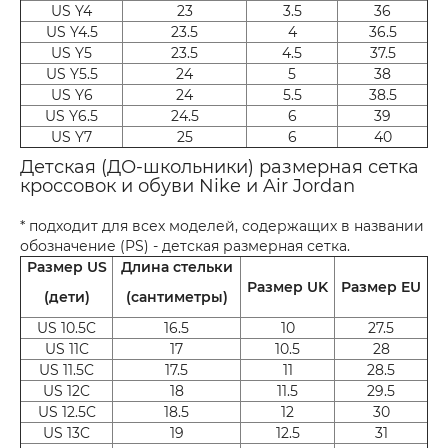
US Y4
23
3.5
36
US Y4.5
23.5
4
36.5
US Y5
23.5
4.5
37.5
US Y5.5
24
5
38
US Y6
24
5.5
38.5
US Y6.5
24.5
6
39
US Y7
25
6
40
Детская (ДО-школьники) размерная сетка
кроссовок и обуви Nike и Air Jordan
* подходит для всех моделей, содержащих в названии
обозначение (PS) - детская размерная сетка.
Размер US
Длина стельки
Размер UK
Размер EU
(дети)
(сантиметры)
US 10.5C
16.5
10
27.5
US 11C
17
10.5
28
US 11.5C
17.5
11
28.5
US 12C
18
11.5
29.5
US 12.5C
18.5
12
30
US 13C
19
12.5
31