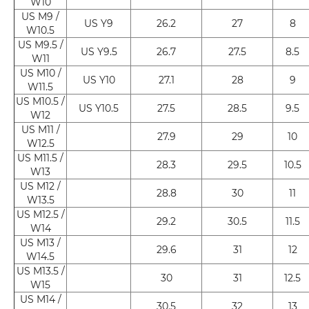
W10
US M9 /
US Y9
26.2
27
8
W10.5
US M9.5 /
US Y9.5
26.7
27.5
8.5
W11
US M10 /
US Y10
27.1
28
9
W11.5
US M10.5 /
US Y10.5
27.5
28.5
9.5
W12
US M11 /
27.9
29
10
W12.5
US M11.5 /
28.3
29.5
10.5
W13
US M12 /
28.8
30
11
W13.5
US M12.5 /
29.2
30.5
11.5
W14
US M13 /
29.6
31
12
W14.5
US M13.5 /
30
31
12.5
W15
US M14 /
30.5
32
13