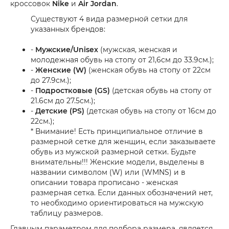
кроссовок
Nike
и
Air Jordan
.
Существуют 4 вида размерной сетки для
указанных брендов:
-
Мужские/Unisex
(мужская, женская и
молодежная обувь на стопу от 21,6см до 33.9см.);
-
Женские (W)
(женская обувь на стопу от 22см
до 27.9см.);
-
Подростковые (GS)
(детская обувь на стопу от
21.6см до 27.5см.);
-
Детские (PS)
(детская обувь на стопу от 16см до
22см.);
* Внимание! Есть принципиальное отличие в
размерной сетке для женщин, если заказываете
обувь из мужской размерной сетки. Будьте
внимательны!!! Женские модели, выделены в
названии символом (W) или (WMNS) и в
описании товара прописано - женская
размерная сетка. Если данных обозначений нет,
то необходимо ориентироваться на мужскую
таблицу размеров.
Главным параметром для подбора размера, является