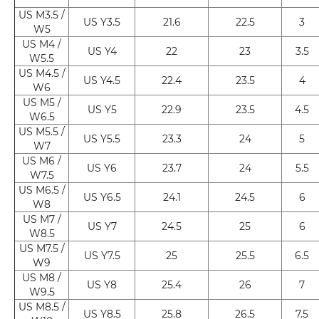
US M3.5 /
US Y3.5
21.6
22.5
3
W5
US M4 /
US Y4
22
23
3.5
W5.5
US M4.5 /
US Y4.5
22.4
23.5
4
W6
US M5 /
US Y5
22.9
23.5
4.5
W6.5
US M5.5 /
US Y5.5
23.3
24
5
W7
US M6 /
US Y6
23.7
24
5.5
W7.5
US M6.5 /
US Y6.5
24.1
24.5
6
W8
US M7 /
US Y7
24.5
25
6
W8.5
US M7.5 /
US Y7.5
25
25.5
6.5
W9
US M8 /
US Y8
25.4
26
7
W9.5
US M8.5 /
US Y8.5
25.8
26.5
7.5