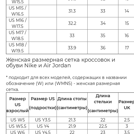
W15.5
US M15 /
31.3
33
14
W16.5
US M16 /
32.2
34
15
W17.5
US M17 /
33
35
16
W18.5
US M18 /
33.9
36
17
W19.5
Женская размерная сетка кроссовок и
обуви Nike и Air Jordan
* подходит для всех моделей, содержащих в названии
обозначение (W) или (WMNS) - женская размерная
сетка.
Длина
Размер
Размер US
Длина стопы
стельки
Разме
US
(подростки)
(сантиметры)
UK
взрослый
(сантиметры)
US W5
US Y3.5
21.3
22
2.5
US W5.5
US Y4
21.9
22.5
3
US W6
US Y4.5
22
23
3.5