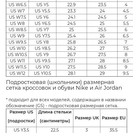
US W6.5
US Y5
22.9
23.5
4
US W7
US Y5.5
23.3
24
4.5
US W7.5
US Y6
24.1
24.5
5
US W8
US Y6.5
24.5
25
5.5
US W8.5
US Y7
25
25.5
6
US W9
US Y7.5
25.4
26
6.5
US W9.5
US Y8
25.8
26.5
7
US W10
US Y8.5
26.2
27
7.5
US W10.5
US Y9
26.7
27.5
8
US W11
US Y9.5
27.1
28
8.5
US W11.5
US Y10
27.5
28.5
9
US W12
US Y10.5
28.1
29
9.5
Подростковая (школьники) размерная
сетка кроссовок и обуви Nike и Air Jordan
* подходит для всех моделей, содержащих в названии
обозначение (GS) - подростковая размерная сетка.
Размер US
Длина стельки
Размер UK
Размер EU
(подростки)
(сантиметры)
US Y3.5
22.5
3
35.5