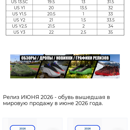
US 13.5C
19.5
13
31.5
US Y1
20
13.5
32
US Y1.5
20.5
1
33
US Y2
21
1.5
33.5
US Y2.5
21.5
2
34
US Y3
22
2.5
35
Релиз ИЮНЯ 2026 - обувь вышедшая в
мировую продажу в июне 2026 года.
2026
2026