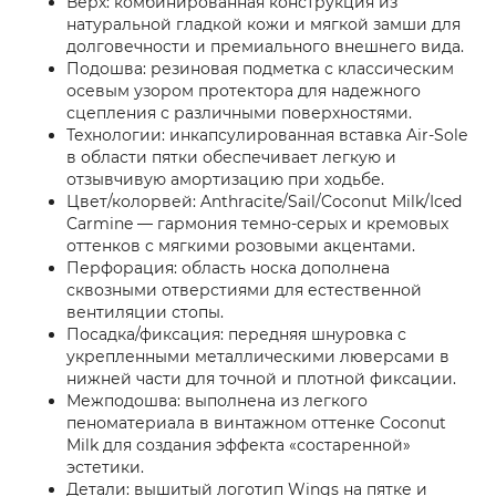
Верх: комбинированная конструкция из
натуральной гладкой кожи и мягкой замши для
долговечности и премиального внешнего вида.
Подошва: резиновая подметка с классическим
осевым узором протектора для надежного
сцепления с различными поверхностями.
Технологии: инкапсулированная вставка Air-Sole
в области пятки обеспечивает легкую и
отзывчивую амортизацию при ходьбе.
Цвет/колорвей: Anthracite/Sail/Coconut Milk/Iced
Carmine — гармония темно-серых и кремовых
оттенков с мягкими розовыми акцентами.
Перфорация: область носка дополнена
сквозными отверстиями для естественной
вентиляции стопы.
Посадка/фиксация: передняя шнуровка с
укрепленными металлическими люверсами в
нижней части для точной и плотной фиксации.
Межподошва: выполнена из легкого
пеноматериала в винтажном оттенке Coconut
Milk для создания эффекта «состаренной»
эстетики.
Детали: вышитый логотип Wings на пятке и