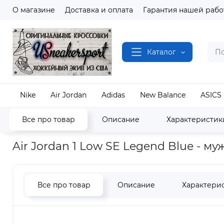
О магазине
Доставка и оплата
Гарантия нашей рабо
Каталог
Nike
Air Jordan
Adidas
New Balance
ASICS
Все про товар
Описание
Характеристик
Наш магазин
Полный каталог кроссовок
Air J
Air Jordan 1 Low SE Legend Blue - м
Все про товар
Описание
Характери