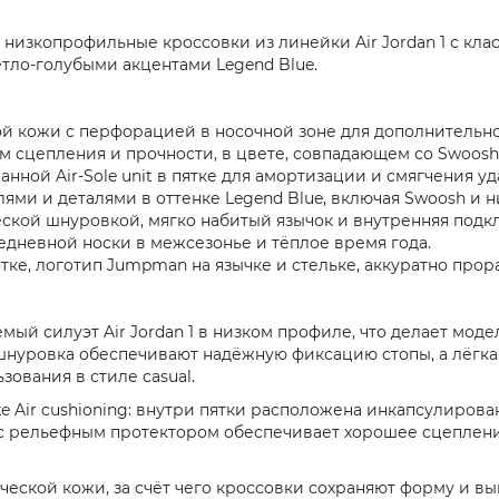
) — низкопрофильные кроссовки из линейки Air Jordan 1 с кл
тло-голубыми акцентами Legend Blue.
ой кожи с перфорацией в носочной зоне для дополнительн
м сцепления и прочности, в цвете, совпадающем со Swoosh
ванной Air-Sole unit в пятке для амортизации и смягчения у
лями и деталями в оттенке Legend Blue, включая Swoosh и
ской шнуровкой, мягко набитый язычок и внутренняя подк
вседневной носки в межсезонье и тёплое время года.
тке, логотип Jumpman на язычке и стельке, аккуратно прор
аемый силуэт Air Jordan 1 в низком профиле, что делает мо
шнуровка обеспечивают надёжную фиксацию стопы, а лёгкая
зования в стиле casual.
ir cushioning: внутри пятки расположена инкапсулированна
e с рельефным протектором обеспечивает хорошее сцеплен
ческой кожи, за счёт чего кроссовки сохраняют форму и в