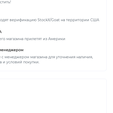
стить!
ходят верификацию StockX/Goat на территории США
А
его магазина прилетят из Америки
 менеджером
ne с менеджером магазина для уточнения наличия,
а и условий покупки.