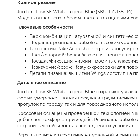
Краткое резюме
Jordan 1 Low SE White Legend Blue (SKU: FZ2138-114
Модель выполнена в белом цвете с глянцевыми све
Ключевые особенности
Верх: комбинация натуральной и синтетическ
Подошва: резиновая outsole с высоким уровне
Технологии: Nike Air cushioning с инкапсулиро
Цвет/колорвей: белая база с глянцевыми пане
Посадка/фиксация: низкий профиль с классиче
Назначение/сезон: lifestyle‑кроссовки для по
Детали дизайна: вышитый Wings логотип на пя
Детальное описание
Jordan 1 Low SE White Legend Blue сохраняют узнав
форма, умеренно плотная посадка и традиционная 
прогулок по городу, так и для повседневного исполь
Кроссовки оснащены проверенной технологией Nike A
добавляет комфорта при ходьбе. Резиновая outsol
сохранить устойчивость в повседневных условиях.
Верх выполнен из сочетания натуральной и синтети