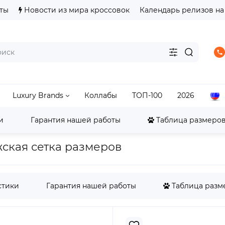
ты
Новости из мира кроссовок
Календарь релизов на
Luxury Brands
Коллабы
ТОП-100
2026
и
Гарантия нашей работы
Таблица размеров 
ordan
Jordan 1
Air Jordan 1 Low
Jordan 1 Low SE 
ужская сетка размеров
стики
Гарантия нашей работы
Таблица разме