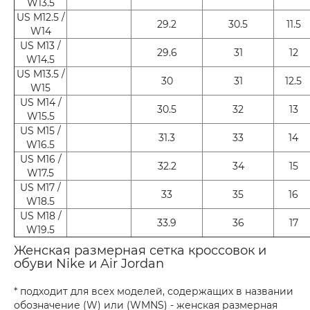
W13.5
US M12.5 /
29.2
30.5
11.5
W14
US M13 /
29.6
31
12
W14.5
US M13.5 /
30
31
12.5
W15
US M14 /
30.5
32
13
W15.5
US M15 /
31.3
33
14
W16.5
US M16 /
32.2
34
15
W17.5
US M17 /
33
35
16
W18.5
US M18 /
33.9
36
17
W19.5
Женская размерная сетка кроссовок и
обуви Nike и Air Jordan
* подходит для всех моделей, содержащих в названии
обозначение (W) или (WMNS) - женская размерная