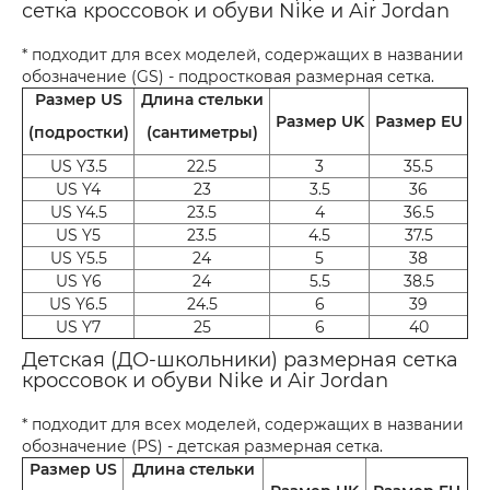
сетка кроссовок и обуви Nike и Air Jordan
* подходит для всех моделей, содержащих в названии
обозначение (GS) - подростковая размерная сетка.
Размер US
Длина стельки
Размер UK
Размер EU
(подростки)
(сантиметры)
US Y3.5
22.5
3
35.5
US Y4
23
3.5
36
US Y4.5
23.5
4
36.5
US Y5
23.5
4.5
37.5
US Y5.5
24
5
38
US Y6
24
5.5
38.5
US Y6.5
24.5
6
39
US Y7
25
6
40
Детская (ДО-школьники) размерная сетка
кроссовок и обуви Nike и Air Jordan
* подходит для всех моделей, содержащих в названии
обозначение (PS) - детская размерная сетка.
Размер US
Длина стельки