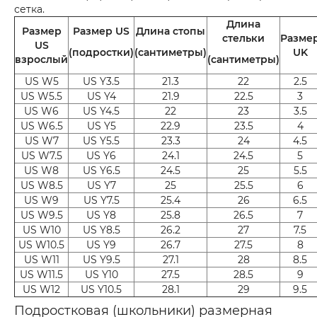
сетка.
Длина
Размер
Размер US
Длина стопы
стельки
Разме
US
(подростки)
(сантиметры)
UK
взрослый
(сантиметры)
US W5
US Y3.5
21.3
22
2.5
US W5.5
US Y4
21.9
22.5
3
US W6
US Y4.5
22
23
3.5
US W6.5
US Y5
22.9
23.5
4
US W7
US Y5.5
23.3
24
4.5
US W7.5
US Y6
24.1
24.5
5
US W8
US Y6.5
24.5
25
5.5
US W8.5
US Y7
25
25.5
6
US W9
US Y7.5
25.4
26
6.5
US W9.5
US Y8
25.8
26.5
7
US W10
US Y8.5
26.2
27
7.5
US W10.5
US Y9
26.7
27.5
8
US W11
US Y9.5
27.1
28
8.5
US W11.5
US Y10
27.5
28.5
9
US W12
US Y10.5
28.1
29
9.5
Подростковая (школьники) размерная