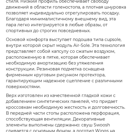
стиля. Низкий профиль обеспечивает свободу
движений в области голеностопа, а плотная шнуровка
позволяет индивидуально отрегулировать посадку.
Благодаря минималистичному внешнему вид, эта
пара легко интегрируется в любые образы, от
спортивных до строгих повседневных.
Основой комфорта выступает подошва типа cupsole,
внутри которой скрыт модуль Air-Sole. Эта технология
представляет собой капсулу со сжатым воздухом,
расположенную в пятке, которая обеспечивает
необходимую амортизацию без утяжеления
конструкции. Резиновая подметка оснащена
фирменным круговым рисунком протектора,
гарантирующим надежное сцепление с различными
поверхностями.
Верх изготовлен из качественной гладкой кожи с
добавлением синтетических панелей, что придает
кроссовкам необходимую жесткость и долговечность.
В передней части стопы расположена перфорация,
способствующая вентиляции. Декоративные
элементы выполнены сдержанно: свуш Swoosh
сливается с основным фоном, а логотип Wings на