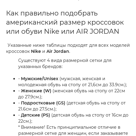
Как правильно подобрать
американский размер кроссовок
или обуви Nike или AIR JORDAN
Указанные ниже таблицы подходят для всех моделей
кроссовок
Nike
и
Air Jordan
.
Существуют 4 вида размерной сетки для
указанных брендов:
-
Мужские/Unisex
(мужская, женская и
молодежная обувь на стопу от 21,6см до 33.9см.);
-
Женские (W)
(женская обувь на стопу от 22см
до 27.9см.);
-
Подростковые (GS)
(детская обувь на стопу от
21.6см до 27.5см.);
-
Детские (PS)
(детская обувь на стопу от 16см до
22см.);
* Внимание! Есть принципиальное отличие в
размерной сетке для женщин, если заказываете