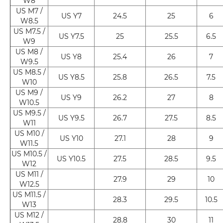
W8
US M7 /
US Y7
24.5
25
6
W8.5
US M7.5 /
US Y7.5
25
25.5
6.5
W9
US M8 /
US Y8
25.4
26
7
W9.5
US M8.5 /
US Y8.5
25.8
26.5
7.5
W10
US M9 /
US Y9
26.2
27
8
W10.5
US M9.5 /
US Y9.5
26.7
27.5
8.5
W11
US M10 /
US Y10
27.1
28
9
W11.5
US M10.5 /
US Y10.5
27.5
28.5
9.5
W12
US M11 /
27.9
29
10
W12.5
US M11.5 /
28.3
29.5
10.5
W13
US M12 /
28.8
30
11