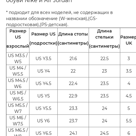
обуви Nike и Air Jordan
* подходит для всех моделей, не содержащих в
названии обозначение (W-женская),(GS-
подростковая),(PS-детская).
Размер
Длина
Размер US
Длина стопы
US
стельки
Разме
(подростки)
(сантиметры)
UK
взрослый
(сантиметры)
US M3.5 /
US Y3.5
21.6
22.5
3
W5
US M4 /
US Y4
22
23
3.5
W5.5
US M4.5 /
US Y4.5
22.4
23.5
4
W6
US M5 /
US Y5
22.9
23.5
4.5
W6.5
US M5.5 /
US Y5.5
23.3
24
5
W7
US M6 /
US Y6
23.7
24
5.5
W7.5
US M6.5 /
US Y6.5
24.1
24.5
6