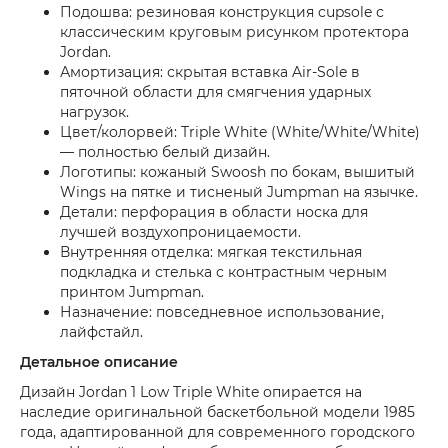
Подошва: резиновая конструкция cupsole с
классическим круговым рисунком протектора
Jordan.
Амортизация: скрытая вставка Air-Sole в
пяточной области для смягчения ударных
нагрузок.
Цвет/колорвей: Triple White (White/White/White)
— полностью белый дизайн.
Логотипы: кожаный Swoosh по бокам, вышитый
Wings на пятке и тисненый Jumpman на язычке.
Детали: перфорация в области носка для
лучшей воздухопроницаемости.
Внутренняя отделка: мягкая текстильная
подкладка и стелька с контрастным черным
принтом Jumpman.
Назначение: повседневное использование,
лайфстайл.
Детальное описание
Дизайн Jordan 1 Low Triple White опирается на
наследие оригинальной баскетбольной модели 1985
года, адаптированной для современного городского