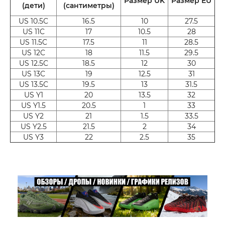
Размер UK
Размер EU
(дети)
(сантиметры)
US 10.5C
16.5
10
27.5
US 11C
17
10.5
28
US 11.5C
17.5
11
28.5
US 12C
18
11.5
29.5
US 12.5C
18.5
12
30
US 13C
19
12.5
31
US 13.5C
19.5
13
31.5
US Y1
20
13.5
32
US Y1.5
20.5
1
33
US Y2
21
1.5
33.5
US Y2.5
21.5
2
34
US Y3
22
2.5
35