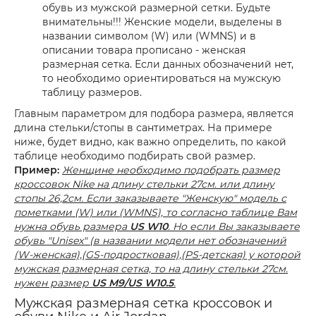
обувь из мужской размерной сетки. Будьте
внимательны!!! Женские модели, выделены в
названии символом (W) или (WMNS) и в
описании товара прописано - женская
размерная сетка. Если данных обозначений нет,
то необходимо ориентироваться на мужскую
таблицу размеров.
Главным параметром для подбора размера, является
длина стельки/стопы в сантиметрах. На примере
ниже, будет видно, как важно определить, по какой
таблице необходимо подбирать свой размер.
Пример:
Женщине необходимо подобрать размер
кроссовок Nike на длину стельки 27см. или длину
стопы 26,2см. Если заказываете "Женскую" модель с
пометками (W) или (WMNS), то согласно таблице Вам
нужна обувь размера
US W10
. Но если Вы заказываете
обувь "Unisex" (в названии модели нет обозначений
(W-женская),(GS-подростковая),(PS-детская) у которой
мужская размерная сетка, то на длину стельки 27см.
нужен размер
US M9/US W10.5
.
Мужская размерная сетка кроссовок и