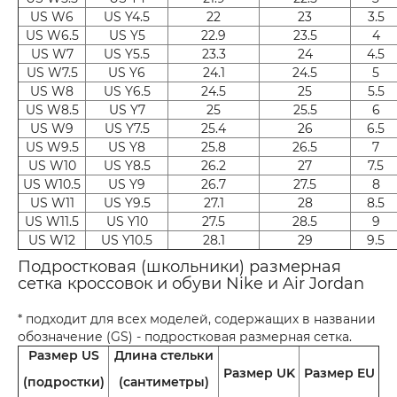
US W6
US Y4.5
22
23
3.5
US W6.5
US Y5
22.9
23.5
4
US W7
US Y5.5
23.3
24
4.5
US W7.5
US Y6
24.1
24.5
5
US W8
US Y6.5
24.5
25
5.5
US W8.5
US Y7
25
25.5
6
US W9
US Y7.5
25.4
26
6.5
US W9.5
US Y8
25.8
26.5
7
US W10
US Y8.5
26.2
27
7.5
US W10.5
US Y9
26.7
27.5
8
US W11
US Y9.5
27.1
28
8.5
US W11.5
US Y10
27.5
28.5
9
US W12
US Y10.5
28.1
29
9.5
Подростковая (школьники) размерная
сетка кроссовок и обуви Nike и Air Jordan
* подходит для всех моделей, содержащих в названии
обозначение (GS) - подростковая размерная сетка.
Размер US
Длина стельки
Размер UK
Размер EU
(подростки)
(сантиметры)