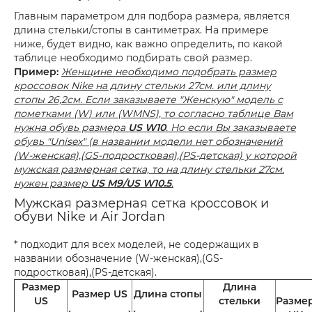
Главным параметром для подбора размера, является
длина стельки/стопы в сантиметрах. На примере
ниже, будет видно, как важно определить, по какой
таблице необходимо подбирать свой размер.
Пример:
Женщине необходимо подобрать размер
кроссовок Nike на длину стельки 27см. или длину
стопы 26,2см. Если заказываете "Женскую" модель с
пометками (W) или (WMNS), то согласно таблице Вам
нужна обувь размера
US W10
. Но если Вы заказываете
обувь "Unisex" (в названии модели нет обозначений
(W-женская),(GS-подростковая),(PS-детская) у которой
мужская размерная сетка, то на длину стельки 27см.
нужен размер
US M9/US W10.5
.
Мужская размерная сетка кроссовок и
обуви Nike и Air Jordan
* подходит для всех моделей, не содержащих в
названии обозначение (W-женская),(GS-
подростковая),(PS-детская).
Размер
Длина
Размер US
Длина стопы
US
стельки
Разме