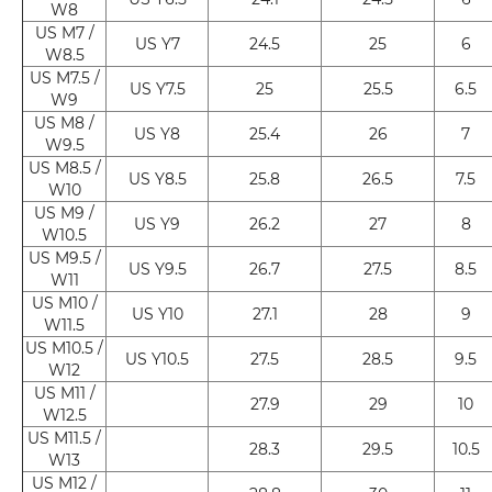
W8
US M7 /
US Y7
24.5
25
6
W8.5
US M7.5 /
US Y7.5
25
25.5
6.5
W9
US M8 /
US Y8
25.4
26
7
W9.5
US M8.5 /
US Y8.5
25.8
26.5
7.5
W10
US M9 /
US Y9
26.2
27
8
W10.5
US M9.5 /
US Y9.5
26.7
27.5
8.5
W11
US M10 /
US Y10
27.1
28
9
W11.5
US M10.5 /
US Y10.5
27.5
28.5
9.5
W12
US M11 /
27.9
29
10
W12.5
US M11.5 /
28.3
29.5
10.5
W13
US M12 /