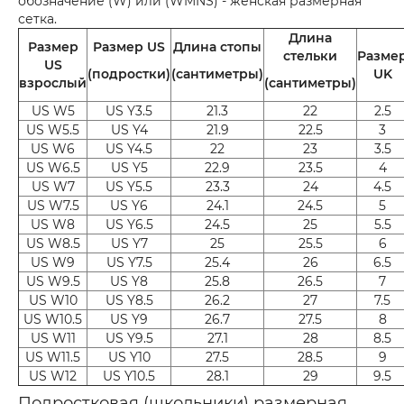
обозначение (W) или (WMNS) - женская размерная
сетка.
Длина
Размер
Размер US
Длина стопы
стельки
Разме
US
(подростки)
(сантиметры)
UK
взрослый
(сантиметры)
US W5
US Y3.5
21.3
22
2.5
US W5.5
US Y4
21.9
22.5
3
US W6
US Y4.5
22
23
3.5
US W6.5
US Y5
22.9
23.5
4
US W7
US Y5.5
23.3
24
4.5
US W7.5
US Y6
24.1
24.5
5
US W8
US Y6.5
24.5
25
5.5
US W8.5
US Y7
25
25.5
6
US W9
US Y7.5
25.4
26
6.5
US W9.5
US Y8
25.8
26.5
7
US W10
US Y8.5
26.2
27
7.5
US W10.5
US Y9
26.7
27.5
8
US W11
US Y9.5
27.1
28
8.5
US W11.5
US Y10
27.5
28.5
9
US W12
US Y10.5
28.1
29
9.5
Подростковая (школьники) размерная