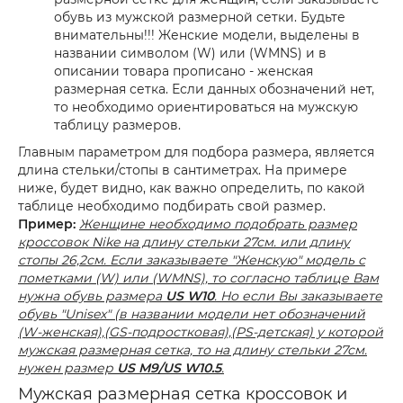
обувь из мужской размерной сетки. Будьте
внимательны!!! Женские модели, выделены в
названии символом (W) или (WMNS) и в
описании товара прописано - женская
размерная сетка. Если данных обозначений нет,
то необходимо ориентироваться на мужскую
таблицу размеров.
Главным параметром для подбора размера, является
длина стельки/стопы в сантиметрах. На примере
ниже, будет видно, как важно определить, по какой
таблице необходимо подбирать свой размер.
Пример:
Женщине необходимо подобрать размер
кроссовок Nike на длину стельки 27см. или длину
стопы 26,2см. Если заказываете "Женскую" модель с
пометками (W) или (WMNS), то согласно таблице Вам
нужна обувь размера
US W10
. Но если Вы заказываете
обувь "Unisex" (в названии модели нет обозначений
(W-женская),(GS-подростковая),(PS-детская) у которой
мужская размерная сетка, то на длину стельки 27см.
нужен размер
US M9/US W10.5
.
Мужская размерная сетка кроссовок и