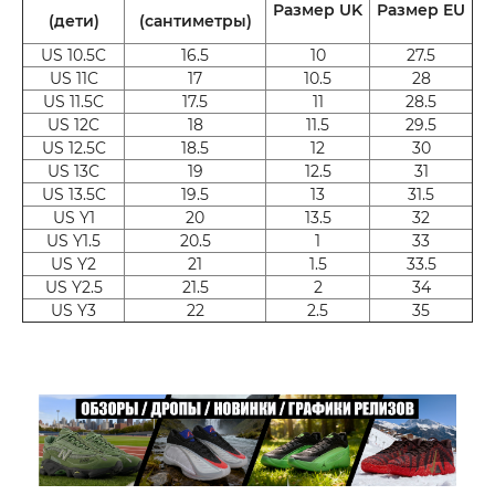
Размер UK
Размер EU
(дети)
(сантиметры)
US 10.5C
16.5
10
27.5
US 11C
17
10.5
28
US 11.5C
17.5
11
28.5
US 12C
18
11.5
29.5
US 12.5C
18.5
12
30
US 13C
19
12.5
31
US 13.5C
19.5
13
31.5
US Y1
20
13.5
32
US Y1.5
20.5
1
33
US Y2
21
1.5
33.5
US Y2.5
21.5
2
34
US Y3
22
2.5
35