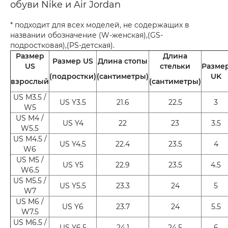
обуви Nike и Air Jordan
* подходит для всех моделей, не содержащих в
названии обозначение (W-женская),(GS-
подростковая),(PS-детская).
Размер
Длина
Размер US
Длина стопы
US
стельки
Разме
(подростки)
(сантиметры)
UK
взрослый
(сантиметры)
US M3.5 /
US Y3.5
21.6
22.5
3
W5
US M4 /
US Y4
22
23
3.5
W5.5
US M4.5 /
US Y4.5
22.4
23.5
4
W6
US M5 /
US Y5
22.9
23.5
4.5
W6.5
US M5.5 /
US Y5.5
23.3
24
5
W7
US M6 /
US Y6
23.7
24
5.5
W7.5
US M6.5 /
US Y6.5
24.1
24.5
6