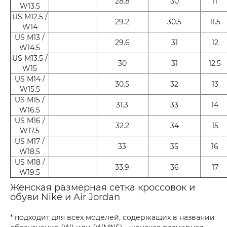
28.8
30
11
W13.5
US M12.5 /
29.2
30.5
11.5
W14
US M13 /
29.6
31
12
W14.5
US M13.5 /
30
31
12.5
W15
US M14 /
30.5
32
13
W15.5
US M15 /
31.3
33
14
W16.5
US M16 /
32.2
34
15
W17.5
US M17 /
33
35
16
W18.5
US M18 /
33.9
36
17
W19.5
Женская размерная сетка кроссовок и
обуви Nike и Air Jordan
* подходит для всех моделей, содержащих в названии