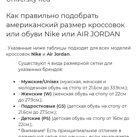
Как правильно подобрать
американский размер кроссовок
или обуви Nike или AIR JORDAN
Указанные ниже таблицы подходят для всех моделей
кроссовок
Nike
и
Air Jordan
.
Существуют 4 вида размерной сетки для
указанных брендов:
-
Мужские/Unisex
(мужская, женская и
молодежная обувь на стопу от 21,6см до 33.9см.);
-
Женские (W)
(женская обувь на стопу от 22см
до 27.9см.);
-
Подростковые (GS)
(детская обувь на стопу от
21.6см до 27.5см.);
-
Детские (PS)
(детская обувь на стопу от 16см до
22см.);
* Внимание! Есть принципиальное отличие в
размерной сетке для женщин, если заказываете