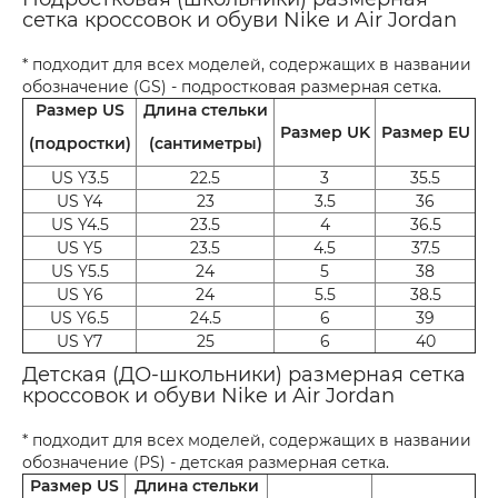
сетка кроссовок и обуви Nike и Air Jordan
* подходит для всех моделей, содержащих в названии
обозначение (GS) - подростковая размерная сетка.
Размер US
Длина стельки
Размер UK
Размер EU
(подростки)
(сантиметры)
US Y3.5
22.5
3
35.5
US Y4
23
3.5
36
US Y4.5
23.5
4
36.5
US Y5
23.5
4.5
37.5
US Y5.5
24
5
38
US Y6
24
5.5
38.5
US Y6.5
24.5
6
39
US Y7
25
6
40
Детская (ДО-школьники) размерная сетка
кроссовок и обуви Nike и Air Jordan
* подходит для всех моделей, содержащих в названии
обозначение (PS) - детская размерная сетка.
Размер US
Длина стельки