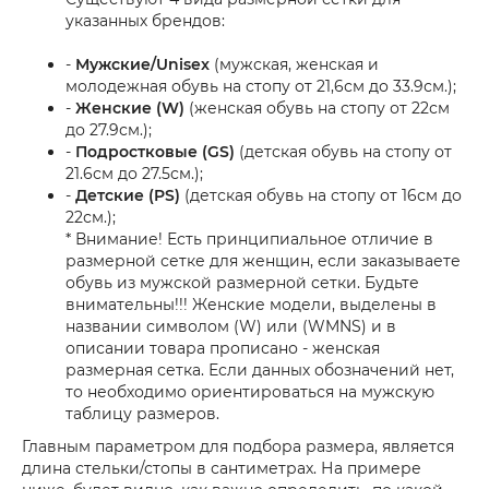
указанных брендов:
-
Мужские/Unisex
(мужская, женская и
молодежная обувь на стопу от 21,6см до 33.9см.);
-
Женские (W)
(женская обувь на стопу от 22см
до 27.9см.);
-
Подростковые (GS)
(детская обувь на стопу от
21.6см до 27.5см.);
-
Детские (PS)
(детская обувь на стопу от 16см до
22см.);
* Внимание! Есть принципиальное отличие в
размерной сетке для женщин, если заказываете
обувь из мужской размерной сетки. Будьте
внимательны!!! Женские модели, выделены в
названии символом (W) или (WMNS) и в
описании товара прописано - женская
размерная сетка. Если данных обозначений нет,
то необходимо ориентироваться на мужскую
таблицу размеров.
Главным параметром для подбора размера, является
длина стельки/стопы в сантиметрах. На примере