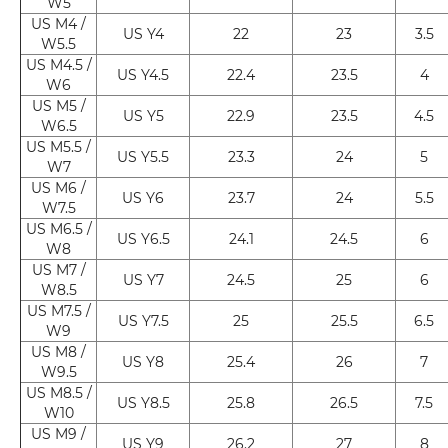
W5
US M4 /
US Y4
22
23
3.5
W5.5
US M4.5 /
US Y4.5
22.4
23.5
4
W6
US M5 /
US Y5
22.9
23.5
4.5
W6.5
US M5.5 /
US Y5.5
23.3
24
5
W7
US M6 /
US Y6
23.7
24
5.5
W7.5
US M6.5 /
US Y6.5
24.1
24.5
6
W8
US M7 /
US Y7
24.5
25
6
W8.5
US M7.5 /
US Y7.5
25
25.5
6.5
W9
US M8 /
US Y8
25.4
26
7
W9.5
US M8.5 /
US Y8.5
25.8
26.5
7.5
W10
US M9 /
US Y9
26.2
27
8