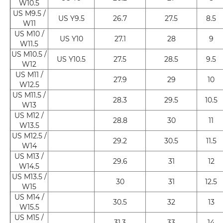
W10.5
US M9.5 /
US Y9.5
26.7
27.5
8.5
W11
US M10 /
US Y10
27.1
28
9
W11.5
US M10.5 /
US Y10.5
27.5
28.5
9.5
W12
US M11 /
27.9
29
10
W12.5
US M11.5 /
28.3
29.5
10.5
W13
US M12 /
28.8
30
11
W13.5
US M12.5 /
29.2
30.5
11.5
W14
US M13 /
29.6
31
12
W14.5
US M13.5 /
30
31
12.5
W15
US M14 /
30.5
32
13
W15.5
US M15 /
31.3
33
14