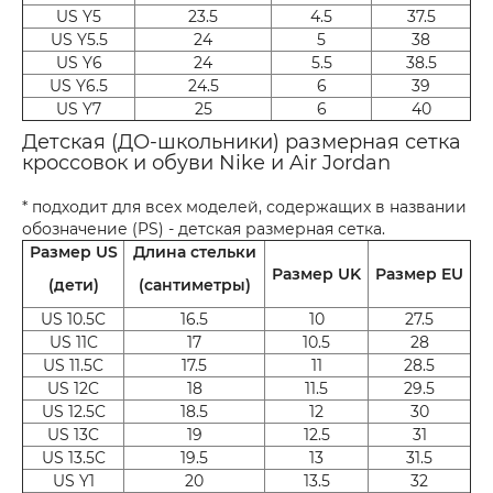
US Y5
23.5
4.5
37.5
US Y5.5
24
5
38
US Y6
24
5.5
38.5
US Y6.5
24.5
6
39
US Y7
25
6
40
Детская (ДО-школьники) размерная сетка
кроссовок и обуви Nike и Air Jordan
* подходит для всех моделей, содержащих в названии
обозначение (PS) - детская размерная сетка.
Размер US
Длина стельки
Размер UK
Размер EU
(дети)
(сантиметры)
US 10.5C
16.5
10
27.5
US 11C
17
10.5
28
US 11.5C
17.5
11
28.5
US 12C
18
11.5
29.5
US 12.5C
18.5
12
30
US 13C
19
12.5
31
US 13.5C
19.5
13
31.5
US Y1
20
13.5
32