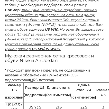
ниже, будет видно, как важно определить, по какой
таблице необходимо подбирать свой размер.
Пример:
Женщине необходимо подобрать размер
кроссовок Nike на длину стельки 27см. или длину
стопы 26,2см. Если заказываете "Женскую" модель с
пометками (W) или (WMNS), то согласно таблице Вам
нужна обувь размера
US W10
. Но если Вы заказываете
обувь "Unisex" (в названии модели нет обозначений
(W-женская),(GS-подростковая),(PS-детская) у которой
мужская размерная сетка, то на длину стельки 27см.
нужен размер
US M9/US W10.5
.
Мужская размерная сетка кроссовок и
обуви Nike и Air Jordan
* подходит для всех моделей, не содержащих в
названии обозначение (W-женская),(GS-
подростковая),(PS-детская).
Размер
Длина
Размер US
Длина стопы
US
стельки
Разме
(подростки)
(сантиметры)
UK
взрослый
(сантиметры)
US M3.5 /
US Y3.5
21.6
22.5
3