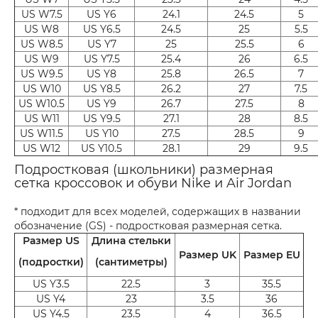
US W7.5
US Y6
24.1
24.5
5
US W8
US Y6.5
24.5
25
5.5
US W8.5
US Y7
25
25.5
6
US W9
US Y7.5
25.4
26
6.5
US W9.5
US Y8
25.8
26.5
7
US W10
US Y8.5
26.2
27
7.5
US W10.5
US Y9
26.7
27.5
8
US W11
US Y9.5
27.1
28
8.5
US W11.5
US Y10
27.5
28.5
9
US W12
US Y10.5
28.1
29
9.5
Подростковая (школьники) размерная
сетка кроссовок и обуви Nike и Air Jordan
* подходит для всех моделей, содержащих в названии
обозначение (GS) - подростковая размерная сетка.
Размер US
Длина стельки
Размер UK
Размер EU
(подростки)
(сантиметры)
US Y3.5
22.5
3
35.5
US Y4
23
3.5
36
US Y4.5
23.5
4
36.5