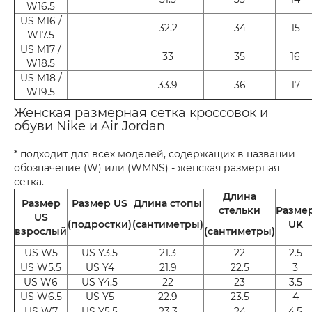
W16.5
US M16 /
32.2
34
15
W17.5
US M17 /
33
35
16
W18.5
US M18 /
33.9
36
17
W19.5
Женская размерная сетка кроссовок и
обуви Nike и Air Jordan
* подходит для всех моделей, содержащих в названии
обозначение (W) или (WMNS) - женская размерная
сетка.
Длина
Размер
Размер US
Длина стопы
стельки
Разме
US
(подростки)
(сантиметры)
UK
взрослый
(сантиметры)
US W5
US Y3.5
21.3
22
2.5
US W5.5
US Y4
21.9
22.5
3
US W6
US Y4.5
22
23
3.5
US W6.5
US Y5
22.9
23.5
4
US W7
US Y5.5
23.3
24
4.5