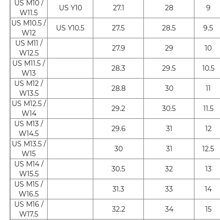
US M10 /
US Y10
27.1
28
9
W11.5
US M10.5 /
US Y10.5
27.5
28.5
9.5
W12
US M11 /
27.9
29
10
W12.5
US M11.5 /
28.3
29.5
10.5
W13
US M12 /
28.8
30
11
W13.5
US M12.5 /
29.2
30.5
11.5
W14
US M13 /
29.6
31
12
W14.5
US M13.5 /
30
31
12.5
W15
US M14 /
30.5
32
13
W15.5
US M15 /
31.3
33
14
W16.5
US M16 /
32.2
34
15
W17.5