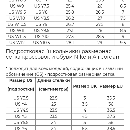
US W9
US Y7.5
25.4
26
6.5
US W9.5
US Y8
25.8
26.5
7
US W10
US Y8.5
26.2
27
7.5
US W10.5
US Y9
26.7
27.5
8
US W11
US Y9.5
27.1
28
8.5
US W11.5
US Y10
27.5
28.5
9
US W12
US Y10.5
28.1
29
9.5
Подростковая (школьники) размерная
сетка кроссовок и обуви Nike и Air Jordan
* подходит для всех моделей, содержащих в названии
обозначение (GS) - подростковая размерная сетка.
Размер US
Длина стельки
Размер UK
Размер EU
(подростки)
(сантиметры)
US Y3.5
22.5
3
35.5
US Y4
23
3.5
36
US Y4.5
23.5
4
36.5
US Y5
23.5
4.5
37.5
US Y5.5
24
5
38
US Y6
24
5.5
38.5