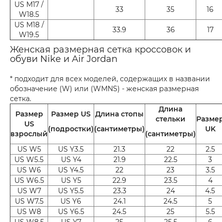
US M17 /
33
35
16
W18.5
US M18 /
33.9
36
17
W19.5
Женская размерная сетка кроссовок и
обуви Nike и Air Jordan
* подходит для всех моделей, содержащих в названии
обозначение (W) или (WMNS) - женская размерная
сетка.
Длина
Размер
Размер US
Длина стопы
стельки
Разме
US
(подростки)
(сантиметры)
UK
взрослый
(сантиметры)
US W5
US Y3.5
21.3
22
2.5
US W5.5
US Y4
21.9
22.5
3
US W6
US Y4.5
22
23
3.5
US W6.5
US Y5
22.9
23.5
4
US W7
US Y5.5
23.3
24
4.5
US W7.5
US Y6
24.1
24.5
5
US W8
US Y6.5
24.5
25
5.5
US W8.5
US Y7
25
25.5
6