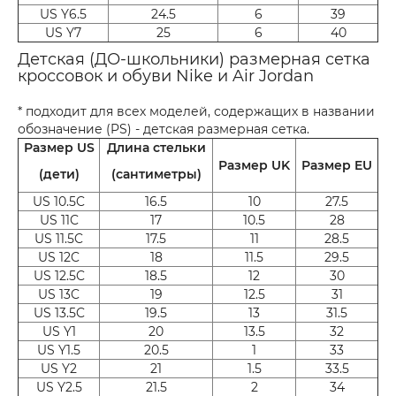
US Y6.5
24.5
6
39
US Y7
25
6
40
Детская (ДО-школьники) размерная сетка
кроссовок и обуви Nike и Air Jordan
* подходит для всех моделей, содержащих в названии
обозначение (PS) - детская размерная сетка.
Размер US
Длина стельки
Размер UK
Размер EU
(дети)
(сантиметры)
US 10.5C
16.5
10
27.5
US 11C
17
10.5
28
US 11.5C
17.5
11
28.5
US 12C
18
11.5
29.5
US 12.5C
18.5
12
30
US 13C
19
12.5
31
US 13.5C
19.5
13
31.5
US Y1
20
13.5
32
US Y1.5
20.5
1
33
US Y2
21
1.5
33.5
US Y2.5
21.5
2
34