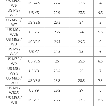
US M4.5 /
US Y4.5
22.4
23.5
4
W6
US M5 /
US Y5
22.9
23.5
4.5
W6.5
US M5.5 /
US Y5.5
23.3
24
5
W7
US M6 /
US Y6
23.7
24
5.5
W7.5
US M6.5 /
US Y6.5
24.1
24.5
6
W8
US M7 /
US Y7
24.5
25
6
W8.5
US M7.5 /
US Y7.5
25
25.5
6.5
W9
US M8 /
US Y8
25.4
26
7
W9.5
US M8.5 /
US Y8.5
25.8
26.5
7.5
W10
US M9 /
US Y9
26.2
27
8
W10.5
US M9.5 /
US Y9.5
26.7
27.5
8.5
W11