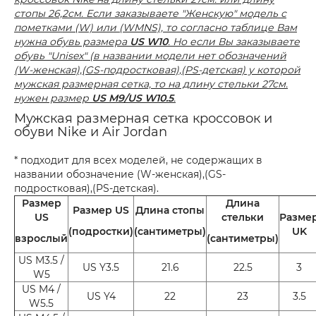
стопы 26,2см. Если заказываете "Женскую" модель с
пометками (W) или (WMNS), то согласно таблице Вам
нужна обувь размера
US W10
. Но если Вы заказываете
обувь "Unisex" (в названии модели нет обозначений
(W-женская),(GS-подростковая),(PS-детская) у которой
мужская размерная сетка, то на длину стельки 27см.
нужен размер
US M9/US W10.5
.
Мужская размерная сетка кроссовок и
обуви Nike и Air Jordan
* подходит для всех моделей, не содержащих в
названии обозначение (W-женская),(GS-
подростковая),(PS-детская).
Размер
Длина
Размер US
Длина стопы
US
стельки
Разме
(подростки)
(сантиметры)
UK
взрослый
(сантиметры)
US M3.5 /
US Y3.5
21.6
22.5
3
W5
US M4 /
US Y4
22
23
3.5
W5.5