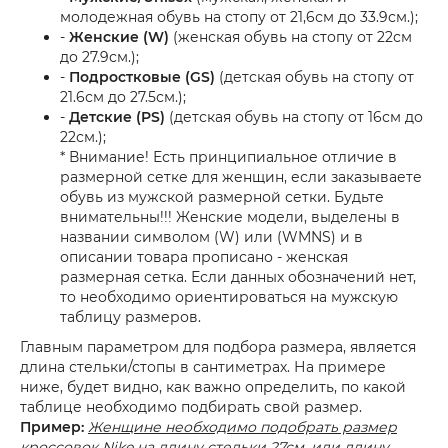
молодежная обувь на стопу от 21,6см до 33.9см.);
-
Женские (W)
(женская обувь на стопу от 22см
до 27.9см.);
-
Подростковые (GS)
(детская обувь на стопу от
21.6см до 27.5см.);
-
Детские (PS)
(детская обувь на стопу от 16см до
22см.);
* Внимание! Есть принципиальное отличие в
размерной сетке для женщин, если заказываете
обувь из мужской размерной сетки. Будьте
внимательны!!! Женские модели, выделены в
названии символом (W) или (WMNS) и в
описании товара прописано - женская
размерная сетка. Если данных обозначений нет,
то необходимо ориентироваться на мужскую
таблицу размеров.
Главным параметром для подбора размера, является
длина стельки/стопы в сантиметрах. На примере
ниже, будет видно, как важно определить, по какой
таблице необходимо подбирать свой размер.
Пример:
Женщине необходимо подобрать размер
кроссовок Nike на длину стельки 27см. или длину