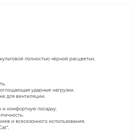
е культовой полностью чёрной расцветки,
ть.
 поглощающая ударные нагрузки.
чке для вентиляции.
 и комфортную посадку.
нтичность.
иев и всесезонного использования.
at".