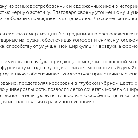
 одну из самых востребованных и сдержанных икон в истори
стью чёрную эстетику. Благодаря своему утончённому и ун
знообразных повседневных сценариев. Классическая констр
я система амортизации Air, традиционно расположенная в 
дарные нагрузки, обеспечивая комфорт и снижая утомляе
чке, способствуют улучшенной циркуляции воздуха, а фо
 премиального нубука, придающего модели роскошный мато
 фурнитуру и подошву, подчёркивает монохромный дизайн 
му, а также обеспечивает комфортное прилегание к стопе
азвание, представляя кроссовки в глубоком чёрном цвете 
ную универсальность, позволяя легко сочетать модель с ш
даёт дополнительную аутентичность, что особенно ценится
для использования в различных условиях.