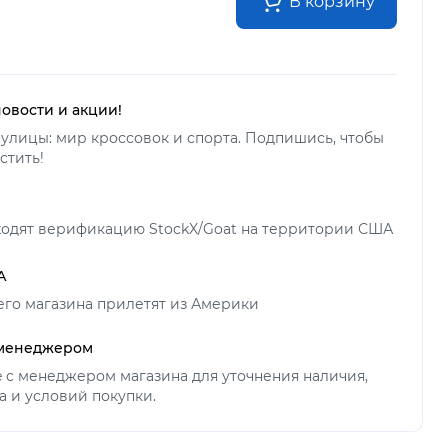
В корзину
новости и акции!
улицы: мир кроссовок и спорта. Подпишись, чтобы
стить!
ходят верификацию StockX/Goat на территории США
А
его магазина прилетят из Америки
 менеджером
ne с менеджером магазина для уточнения наличия,
а и условий покупки.