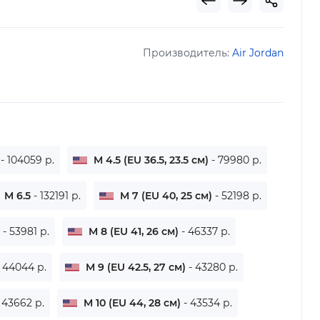
Производитель:
Air Jordan
)
- 104059 р.
M 4.5 (EU 36.5, 23.5 см)
- 79980 р.
M 6.5
- 132191 р.
M 7 (EU 40, 25 см)
- 52198 р.
)
- 53981 р.
M 8 (EU 41, 26 см)
- 46337 р.
- 44044 р.
M 9 (EU 42.5, 27 см)
- 43280 р.
 43662 р.
M 10 (EU 44, 28 см)
- 43534 р.