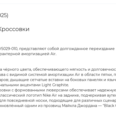
025)
 Кроссовки
л FV5029-010, представляют собой долгожданное переиздани
рактерной амортизацией Air.
а чёрного цвета, обеспечивающего мягкость и долговечнос
шва с видимой системой амортизации Air в области пятки,
даров; дышащие сетчатые вставки на боковых панелях и язы
нальными акцентами Light Graphite.
уровки с формованными люверсами обеспечивает надежную
ассический логотип Nike Air на заднике, подчеркивая ауте
для повседневной носки, подходящие для различных сценар
новлённый одним из прозвищ Майкла Джордана — "Black C