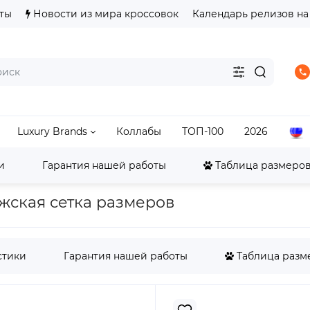
ты
Новости из мира кроссовок
Календарь релизов на
Luxury Brands
Коллабы
ТОП-100
2026
и
Гарантия нашей работы
Таблица размеров 
ordan
Jordan 4
Jordan 4 Retro Black Cat (2025)
мужская сетка размеров
стики
Гарантия нашей работы
Таблица разме