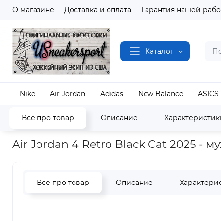
О магазине
Доставка и оплата
Гарантия нашей рабо
Каталог
Nike
Air Jordan
Adidas
New Balance
ASICS
Все про товар
Описание
Характеристик
Наш магазин
Полный каталог кроссовок
Air J
Air Jordan 4 Retro Black Cat 2025 - 
Все про товар
Описание
Характери