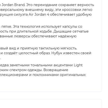
и Jordan Brand. Это переиздание сохраняет верность
иверсальному внешнему виду, эти кроссовки легко
укция силуэта Air Jordan 4 обеспечивает удобную
пятке. Эта технология использует капсулы со
мость при длительной ходьбе. Дышащие сетчатые
рмованные люверсы обеспечивают надёжную
вый вид и приятную тактильную мягкость.
и создаёт целостный образ. Нубук известен своей
.
с едва заметными тональными акцентами Light
ироким спектром одежды. Возвращение
 коллекционерами и поклонниками оригинальных