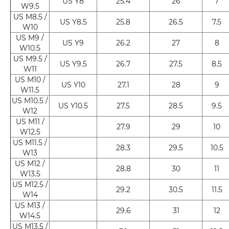
US Y8
25.4
26
7
W9.5
US M8.5 /
US Y8.5
25.8
26.5
7.5
W10
US M9 /
US Y9
26.2
27
8
W10.5
US M9.5 /
US Y9.5
26.7
27.5
8.5
W11
US M10 /
US Y10
27.1
28
9
W11.5
US M10.5 /
US Y10.5
27.5
28.5
9.5
W12
US M11 /
27.9
29
10
W12.5
US M11.5 /
28.3
29.5
10.5
W13
US M12 /
28.8
30
11
W13.5
US M12.5 /
29.2
30.5
11.5
W14
US M13 /
29.6
31
12
W14.5
US M13.5 /