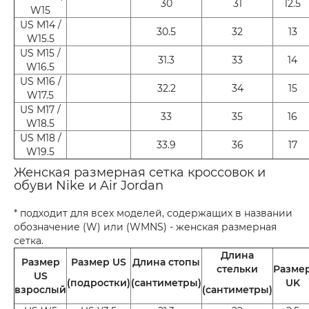
30
31
12.5
W15
US M14 /
30.5
32
13
W15.5
US M15 /
31.3
33
14
W16.5
US M16 /
32.2
34
15
W17.5
US M17 /
33
35
16
W18.5
US M18 /
33.9
36
17
W19.5
Женская размерная сетка кроссовок и
обуви Nike и Air Jordan
* подходит для всех моделей, содержащих в названии
обозначение (W) или (WMNS) - женская размерная
сетка.
Длина
Размер
Размер US
Длина стопы
стельки
Разме
US
(подростки)
(сантиметры)
UK
взрослый
(сантиметры)