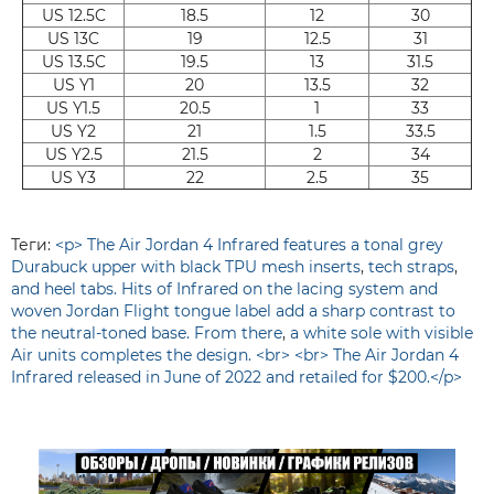
US 12.5C
18.5
12
30
US 13C
19
12.5
31
US 13.5C
19.5
13
31.5
US Y1
20
13.5
32
US Y1.5
20.5
1
33
US Y2
21
1.5
33.5
US Y2.5
21.5
2
34
US Y3
22
2.5
35
Теги:
<p> The Air Jordan 4 Infrared features a tonal grey
Durabuck upper with black TPU mesh inserts
,
tech straps
,
and heel tabs. Hits of Infrared on the lacing system and
woven Jordan Flight tongue label add a sharp contrast to
the neutral-toned base. From there
,
a white sole with visible
Air units completes the design. <br> <br> The Air Jordan 4
Infrared released in June of 2022 and retailed for $200.</p>