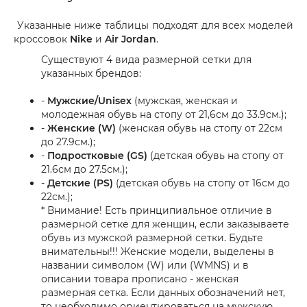
Указанные ниже таблицы подходят для всех моделей
кроссовок
Nike
и
Air Jordan
.
Существуют 4 вида размерной сетки для
указанных брендов:
-
Мужские/Unisex
(мужская, женская и
молодежная обувь на стопу от 21,6см до 33.9см.);
-
Женские (W)
(женская обувь на стопу от 22см
до 27.9см.);
-
Подростковые (GS)
(детская обувь на стопу от
21.6см до 27.5см.);
-
Детские (PS)
(детская обувь на стопу от 16см до
22см.);
* Внимание! Есть принципиальное отличие в
размерной сетке для женщин, если заказываете
обувь из мужской размерной сетки. Будьте
внимательны!!! Женские модели, выделены в
названии символом (W) или (WMNS) и в
описании товара прописано - женская
размерная сетка. Если данных обозначений нет,
то необходимо ориентироваться на мужскую