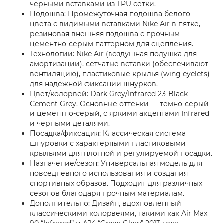
черными вставками из TPU сетки.
Подошва: Промежуточная подошва белого
цвета с видимыми вставками Nike Air в пятке,
резиновая внешняя подошва с прочным
цементно-серым паттерном для сцепления.
Технологии: Nike Air (воздушная подушка для
амортизации), сетчатые вставки (обеспечивают
вентиляцию), пластиковые крылья (wing eyelets)
для надежной фиксации шнурков.
Цвет/колорвей: Dark Grey/Infrared 23-Black-
Cement Grey. Основные оттенки — темно-серый
и цементно-серый, с яркими акцентами Infrared
и черными деталями.
Посадка/фиксация: Классическая система
шнуровки с характерными пластиковыми
крыльями для плотной и регулируемой посадки.
Назначение/сезон: Универсальная модель для
повседневного использования и создания
спортивных образов. Подходит для различных
сезонов благодаря прочным материалам.
Дополнительно: Дизайн, вдохновленный
классическими колорвеями, такими как Air Max
90 “Infrared” и AJ4 “Green Glow” 2013 года,