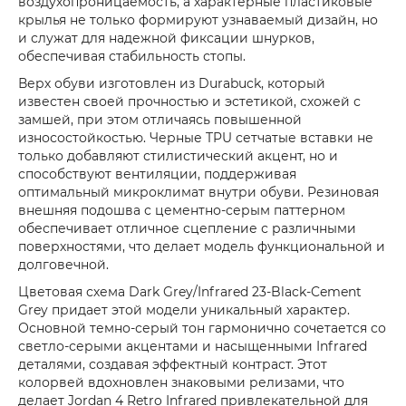
воздухопроницаемость, а характерные пластиковые
крылья не только формируют узнаваемый дизайн, но
и служат для надежной фиксации шнурков,
обеспечивая стабильность стопы.
Верх обуви изготовлен из Durabuck, который
известен своей прочностью и эстетикой, схожей с
замшей, при этом отличаясь повышенной
износостойкостью. Черные TPU сетчатые вставки не
только добавляют стилистический акцент, но и
способствуют вентиляции, поддерживая
оптимальный микроклимат внутри обуви. Резиновая
внешняя подошва с цементно-серым паттерном
обеспечивает отличное сцепление с различными
поверхностями, что делает модель функциональной и
долговечной.
Цветовая схема Dark Grey/Infrared 23-Black-Cement
Grey придает этой модели уникальный характер.
Основной темно-серый тон гармонично сочетается со
светло-серыми акцентами и насыщенными Infrared
деталями, создавая эффектный контраст. Этот
колорвей вдохновлен знаковыми релизами, что
делает Jordan 4 Retro Infrared привлекательной для