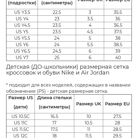
(подростки)
(сантиметры)
US Y3.5
22.5
3
35.5
US Y4
23
3.5
36
US Y4.5
23.5
4
36.5
US Y5
23.5
4.5
37.5
US Y5.5
24
5
38
US Y6
24
5.5
38.5
US Y6.5
24.5
6
39
US Y7
25
6
40
Детская (ДО-школьники) размерная сетка
кроссовок и обуви Nike и Air Jordan
* подходит для всех моделей, содержащих в названии
обозначение (PS) - детская размерная сетка.
Размер US
Длина стельки
Размер UK
Размер EU
(дети)
(сантиметры)
US 10.5C
16.5
10
27.5
US 11C
17
10.5
28
US 11.5C
17.5
11
28.5
US 12C
18
11.5
29.5