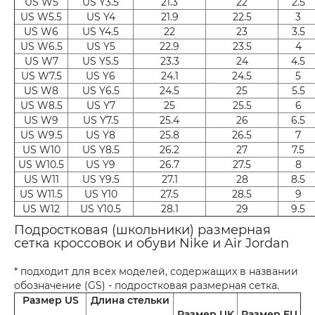
US W5
US Y3.5
21.3
22
2.5
US W5.5
US Y4
21.9
22.5
3
US W6
US Y4.5
22
23
3.5
US W6.5
US Y5
22.9
23.5
4
US W7
US Y5.5
23.3
24
4.5
US W7.5
US Y6
24.1
24.5
5
US W8
US Y6.5
24.5
25
5.5
US W8.5
US Y7
25
25.5
6
US W9
US Y7.5
25.4
26
6.5
US W9.5
US Y8
25.8
26.5
7
US W10
US Y8.5
26.2
27
7.5
US W10.5
US Y9
26.7
27.5
8
US W11
US Y9.5
27.1
28
8.5
US W11.5
US Y10
27.5
28.5
9
US W12
US Y10.5
28.1
29
9.5
Подростковая (школьники) размерная
сетка кроссовок и обуви Nike и Air Jordan
* подходит для всех моделей, содержащих в названии
обозначение (GS) - подростковая размерная сетка.
Размер US
Длина стельки
Размер UK
Размер EU