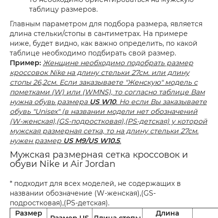
таблицу размеров.
Главным параметром для подбора размера, является
длина стельки/стопы в сантиметрах. На примере
ниже, будет видно, как важно определить, по какой
таблице необходимо подбирать свой размер.
Пример:
Женщине необходимо подобрать размер
кроссовок Nike на длину стельки 27см. или длину
стопы 26,2см. Если заказываете "Женскую" модель с
пометками (W) или (WMNS), то согласно таблице Вам
нужна обувь размера
US W10
. Но если Вы заказываете
обувь "Unisex" (в названии модели нет обозначений
(W-женская),(GS-подростковая),(PS-детская) у которой
мужская размерная сетка, то на длину стельки 27см.
нужен размер
US M9/US W10.5
.
Мужская размерная сетка кроссовок и
обуви Nike и Air Jordan
* подходит для всех моделей, не содержащих в
названии обозначение (W-женская),(GS-
подростковая),(PS-детская).
Размер
Длина
Размер US
Длина стопы