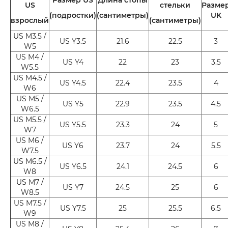
US
стельки
Разме
(подростки)
(сантиметры)
UK
взрослый
(сантиметры)
US M3.5 /
US Y3.5
21.6
22.5
3
W5
US M4 /
US Y4
22
23
3.5
W5.5
US M4.5 /
US Y4.5
22.4
23.5
4
W6
US M5 /
US Y5
22.9
23.5
4.5
W6.5
US M5.5 /
US Y5.5
23.3
24
5
W7
US M6 /
US Y6
23.7
24
5.5
W7.5
US M6.5 /
US Y6.5
24.1
24.5
6
W8
US M7 /
US Y7
24.5
25
6
W8.5
US M7.5 /
US Y7.5
25
25.5
6.5
W9
US M8 /